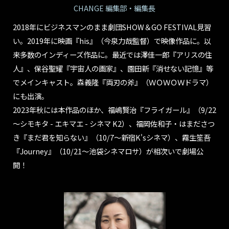
CHANGE 編集部・編集長
2018年にビジネスマンのまま劇団SHOW＆GO FESTIVAL見習
い。2019年に映画『his』（今泉力哉監督）で映像作品に。以
来多数のインディーズ作品に。最近では澤佳一郎『アリスの住
人』、保谷聖耀『宇宙人の画家』、園田新『消せない記憶』等
でメインキャスト。森義隆『両刃の斧』（ＷＯＷＯＷドラマ）
にも出演。
2023年秋には本作品のほか、福嶋賢治『フライガール』（9/22
～シモキタ - エキマエ - シネマ K2）、福岡佐和子・はまださつ
き『まだ君を知らない』（10/7～新宿K'sシネマ）、霧生笙吾
『Journey』（10/21～池袋シネマロサ）が相次いで劇場公
開！