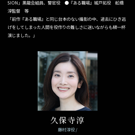
SION」黒龍会組員、警官役 ●『ある職場』城戸拓役 舩橋
淳監督 等
「前作『ある職場』と同じ台本のない撮影の中、過去にひき逃
げをしてしまった人間を役作りの難しさに迷いながらも精一杯
演じました。」
久保寺淳
藤村淳役 /