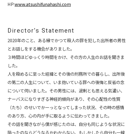
HP:
www.atsushifunahashi.com
Director’s Statement
2020年のこと、ある縁でかつて殺人の罪を犯した出所者の男性
とお話しをする機会がありました。
３時間ほどゆっくり時間をかけ、その方の人生のお話を聞きま
した。
人を殺めるに至った経緯とその後の刑務所での暮らし、出所後
の第二の人生について、いま抱いている罪への後悔と反省の念
について伺いました。その男性には、過剰とも思える気遣い、
ナーバスになりすぎる神経的傾向があり、その心配性の性質
（たち）のせいでかーっとなってしまった状況、その時の感情
のあり方、心の内が手に取るように伝わってきました。
その話を聞きながら僕が感じたのは、自分も同じような状況に
陥ったのならどうなるかわからない、もしかしたら自分も一線