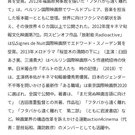
賞を受賞。2012年福島原発事故を描いた「フタバから遠く離れ
て」は、ベルリン国際映画祭でワールドプレミア、音楽を担当
した坂本龍一とともに登壇。世界に向けフクシマの窮状を訴
え、その後世界４０カ国以上で公開された。2012年度キネマ旬
報文化映画第7位。同スピンオフ作品「放射能 Radioactive」
は仏Signes de Nuit国際映画祭でエドワード・スノーデン賞を
受賞。2013年メロドラマ『桜並木の満開の下に』（主演：臼田
あさ美、三浦貴大）はベルリン国際映画祭へ５作連続招待の快
挙。日米葡合作「ポルトの恋人たち 時の記憶」（2018）で
は、主演柄本佑がキネマ旬報最優秀男優賞。日本のジェンダー
不平等を問いかける最新作「ある職場」は東京国際映画祭2020
に選ばれ、全国で公開中。著書は、「まだ見ぬ映画言語に向け
て」（吉田喜重監督との共著、作品社）「フタバから遠く離れ
て」「フタバから遠く離れて 第二部」（ともに岩波書店）な
ど。映画業界の構造改革を訴えかける運動action4cinema（代
表：是枝裕和、諏訪敦彦）のメンバーとしても活躍中。