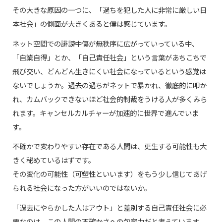
その大きな原因の一つに、「過ちを犯した人に非常に厳しい日
本社会」の側面が大きくあると僕は感じています。
ネット空間での誹謗中傷が無秩序に広がっていっている中、
「自業自得」とか、「自己責任社会」という言葉があちこちで
飛び交い、どんどん生きにくい社会になっているという感覚は
ないでしょうか。過去の過ちがネットで暴かれ、徹底的に叩か
れ、カムバックできないほど社会的制裁をうける人が多くみら
れます。キャンセルカルチャーが加速的に世界で進んでいま
す。
不確かで変わりやすい存在である人間は、更生する可能性も大
きく秘めているはずです。
その変化の可能性（可塑性といいます）をもう少し信じてあげ
られる社会になった方がいいのではないか。
「過去にやらかした人はアウト」と差別する自己責任社会に必
要なのは、この人間の不確かさへの包容力だと考えています。