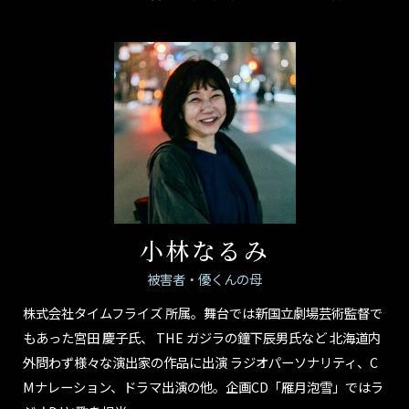
小林なるみ
被害者・優くんの母
株式会社タイムフライズ 所属。舞台では新国立劇場芸術監督で
もあった宮田 慶子氏、 THE ガジラの鐘下辰男氏など 北海道内
外問わず様々な演出家の作品に出演 ラジオパーソナリティ、C
Mナレーション、ドラマ出演の他。企画CD「雁月泡雪」ではラ