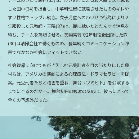
した田中(34)を担当し、中華料理屋に就職させたもののキレや
すい性格でトラブル続き。女子児童へのわいせつ行為により２
年服役した元教師・三隅(37)は、職に就いたとたんすぐ消息を
絶ち、チームを落胆させる。薬物常習で2年服役後出所した森
(30)は清掃会社で働くものの、長年続くコミュニケーション障
害でなかなか社会にフィットできない。
社会復帰に向けてもがき苦しむ元受刑者を目の当たりにした藤
村らは、アメリカの演劇による心理療法・ドラマセラピーを提
案。元受刑者たちと稽古を重ね、舞台『ツミビト』を公演する
までに至るのだが…。舞台初日の観客の反応は、彼らにとって
全くの予想外だった。