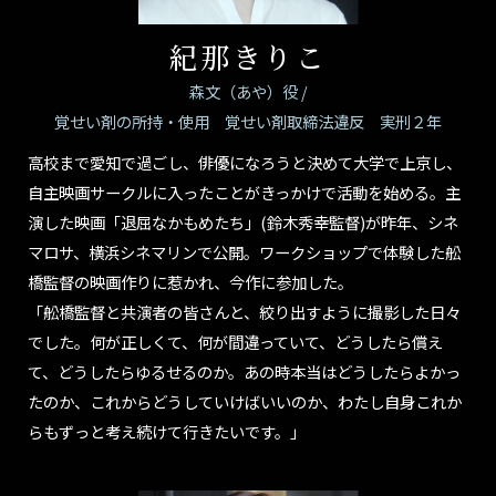
紀那きりこ
森文（あや）役 /
覚せい剤の所持・使用 覚せい剤取締法違反 実刑２年
高校まで愛知で過ごし、俳優になろうと決めて大学で上京し、
自主映画サークルに入ったことがきっかけで活動を始める。主
演した映画「退屈なかもめたち」(鈴木秀幸監督)が昨年、シネ
マロサ、横浜シネマリンで公開。ワークショップで体験した舩
橋監督の映画作りに惹かれ、今作に参加した。
「舩橋監督と共演者の皆さんと、絞り出すように撮影した日々
でした。何が正しくて、何が間違っていて、どうしたら償え
て、どうしたらゆるせるのか。あの時本当はどうしたらよかっ
たのか、これからどうしていけばいいのか、わたし自身これか
らもずっと考え続けて行きたいです。」