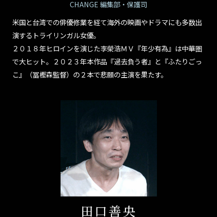
CHANGE 編集部・保護司
米国と台湾での俳優修業を経て海外の映画やドラマにも多数出
演するトライリンガル女優。
２０１８年ヒロインを演じた李榮浩ＭＶ『年少有為』は中華圏
で大ヒット。２０２３年本作品『過去負う者』と『ふたりごっ
こ』（冨樫森監督）の２本で悲願の主演を果たす。
田口善央