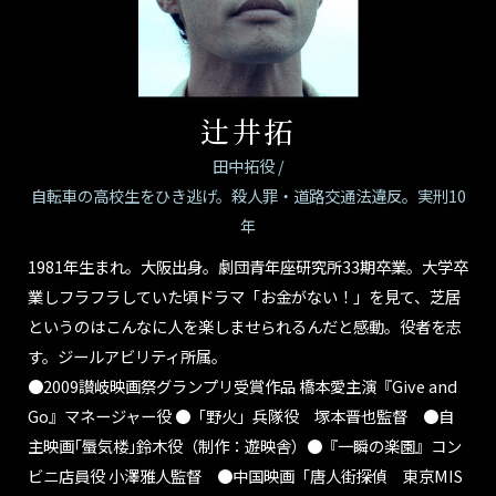
辻井拓
田中拓役 /
自転車の高校生をひき逃げ。殺人罪・道路交通法違反。実刑10
年
1981年生まれ。大阪出身。劇団青年座研究所33期卒業。大学卒
業しフラフラしていた頃ドラマ「お金がない！」を見て、芝居
というのはこんなに人を楽しませられるんだと感動。役者を志
す。ジールアビリティ所属。
●2009讃岐映画祭グランプリ受賞作品 橋本愛主演『Give and
Go』マネージャー役 ●「野火」兵隊役 塚本晋也監督 ●自
主映画｢蜃気楼｣鈴木役（制作：遊映舎）●『一瞬の楽園』コン
ビニ店員役 小澤雅人監督 ●中国映画「唐人街探偵 東京MIS