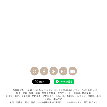
『過去負う者』（英題「The Burden of the Past」）2023年/125分/カラー/16:9/DCP/PG12
撮影・録音・脚本・編集・監督： 舩橋淳 プロデューサー: 舩橋淳、植山英美
出演：辻井拓、久保寺淳、田口善央、紀那きりこ、峰あんり、満園雄太、みやたに、伊藤恵、小林
なるみ、平井早紀
後援：法務省 配給・宣伝：株式会社BIG RIVER FILMS ワールドセールス：ARTicle Films