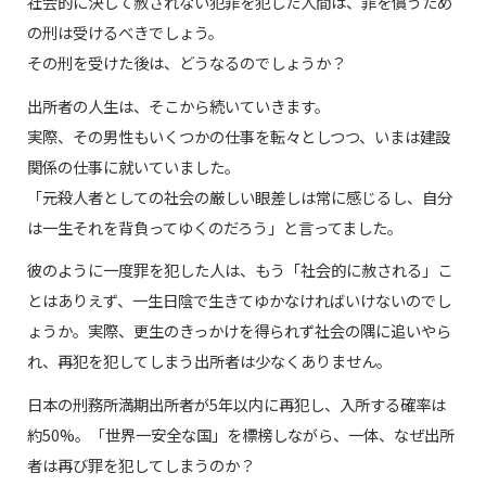
社会的に決して赦されない犯罪を犯した人間は、罪を償うため
の刑は受けるべきでしょう。
その刑を受けた後は、どうなるのでしょうか？
出所者の人生は、そこから続いていきます。
実際、その男性もいくつかの仕事を転々としつつ、いまは建設
関係の仕事に就いていました。
「元殺人者としての社会の厳しい眼差しは常に感じるし、自分
は一生それを背負ってゆくのだろう」と言ってました。
彼のように一度罪を犯した人は、もう「社会的に赦される」こ
とはありえず、一生日陰で生きてゆかなければいけないのでし
ょうか。実際、更生のきっかけを得られず社会の隅に追いやら
れ、再犯を犯してしまう出所者は少なくありません。
日本の刑務所満期出所者が5年以内に再犯し、入所する確率は
約50%。「世界一安全な国」を標榜しながら、一体、なぜ出所
者は再び罪を犯してしまうのか？