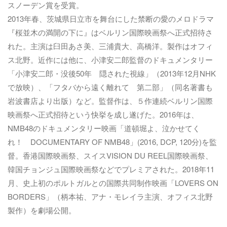
スノーデン賞を受賞。
2013年春、茨城県日立市を舞台にした禁断の愛のメロドラマ
『桜並木の満開の下に』はベルリン国際映画祭へ正式招待さ
れた。主演は臼田あさ美、三浦貴大、高橋洋。製作はオフィ
ス北野。近作には他に、小津安二郎監督のドキュメンタリー
「小津安二郎・没後50年 隠された視線」（2013年12月NHK
で放映）、「フタバから遠く離れて 第二部」（同名著書も
岩波書店より出版）など。監督作は、５作連続ベルリン国際
映画祭へ正式招待という快挙を成し遂げた。2016年は、
NMB48のドキュメンタリー映画「道頓堀よ、泣かせてく
れ！ DOCUMENTARY OF NMB48」(2016, DCP, 120分)を監
督。香港国際映画祭、スイスVISION DU REEL国際映画祭、
韓国チョンジュ国際映画祭などでプレミアされた。2018年11
月、史上初のポルトガルとの国際共同制作映画「LOVERS ON
BORDERS」（柄本祐、アナ・モレイラ主演、オフィス北野
製作）を劇場公開。