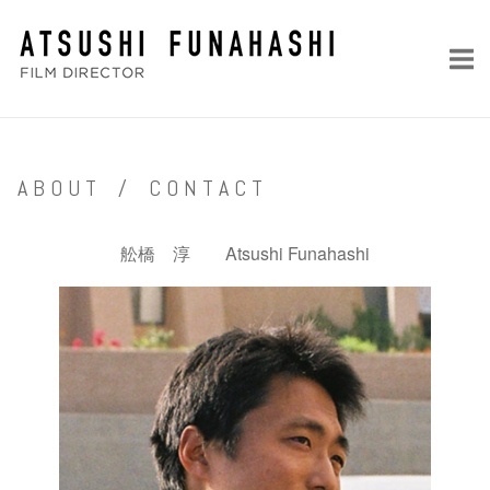
コ
ホ
ン
ー
テ
ム
ン
ツ
へ
A B O U T / C O N T A C T
ス
キ
ッ
舩橋 淳 Atsushi Funahashi
プ