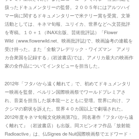
扱ったドキュメンタリーの監督。２００５年にはアルツハイ
マー病に関するドキュメンタリーで米テリー賞を受賞。文筆
活動としては、キネマ旬報、ユリイカ、世界などへ文芸批評
を寄稿。１０＋１（INAX出版、芸術批評誌）「Flower
Wild（www.flowerwild.net、映画批評誌)で、映画論考の連載を
受け持った。また「全貌フレデリック・ワイズマン アメリ
カ合衆国を記録する」(岩波書店)では、アメリカ最大の映画作
家の全作品についてインタビューを担当した。
2012年「フタバから遠く離れて」で、初めてドキュメンタリ
ー映画を監督。ベルリン国際映画祭でワールドプレミアさ
れ、音楽を担当した坂本龍一とともに登壇。世界に向け、フ
クシマの窮状を訴えた。世界４０カ国以上で劇場された。
2012年度キネマ旬報文化映画第7位。同名著作『フタバから遠
く離れて』（岩波書店）も出版。同スピンオフ作品「放射能
Radioactive」は、仏Signes de Nuit国際映画祭でエドワード・