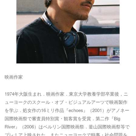
映画作家
1974年大阪生まれ．映画作家．東京大学教養学部卒業後，ニ
ューヨークのスクール・オブ・ビジュアルアーツで映画製作
を学ぶ．処女作の16ミリ作品『echoes』（2001）がアノネー
国際映画祭で審査員特別賞・観客賞を受賞．第二作『Big
River』（2006）はベルリン国際映画祭．釜山国際映画祭等で
プレミア上映された。またニューヨークで時事・社会問題を