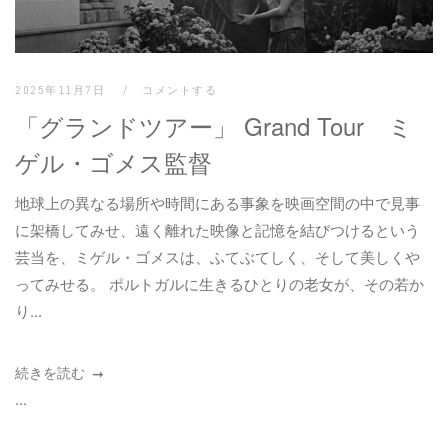
2025年11月7日
コメントする
「グランドツアー」 Grand Tour ミ
ゲル・ゴメス監督
地球上の異なる場所や時間にある事象を映画空間の中で見事
に架橋してみせ、遠く離れた映像と記憶を結びつけるという
芸当を、ミゲル・ゴメスは、ふてぶてしく、そして美しくや
ってみせる。 ポルトガルに生きるひとりの老女が、その若か
り...
続きを読む
...