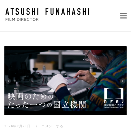
コ
ホ
ン
ー
テ
ム
ン
ツ
へ
Blog
ス
キ
ッ
プ
2026年7月23日
コメントする