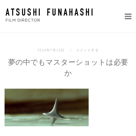
コ
ホ
ン
ー
テ
ム
ン
ツ
へ
2010年7月19日
コメントする
ス
夢の中でもマスターショットは必要
キ
ッ
か
プ