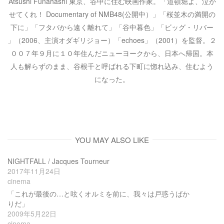
Atsushi Funahashi 東京、谷中に住む映画作家。「道頓堀よ、泣か
せてくれ！ Documentary of NMB48(公開中）」「桜並木の満開の
下に」「フタバから遠く離れて」「谷中暮色」「ビッグ・リバー
」（2006、主演オダギリジョー）「echoes」（2001）を監督。２
００７年９月に１０年住んだニューヨークから、日本へ帰国。本
人も解らずのまま、谷根千と呼ばれる下町に惚れ込み、住むよう
になった。
YOU MAY ALSO LIKE
NIGHTFALL / Jacques Tourneur
2017年11月24日
cinema
「これが最後の…と呟くオルミを前に、我々は戸惑うばか
りだ」
2009年5月22日
cinema