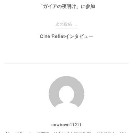
有
ク
稿
「ガイアの夜明け」に参加
(
リ
新
ッ
し
ク
い
し
ナ
ウ
て
次の投稿
→
ィ
く
ン
だ
ド
さ
ビ
Cine Refletインタビュー
ウ
い
で
(
開
新
き
し
ゲ
ま
い
す
ウ
)
ィ
ン
ー
ド
ウ
で
開
シ
き
ま
す
)
ョ
ン
cowtown11211