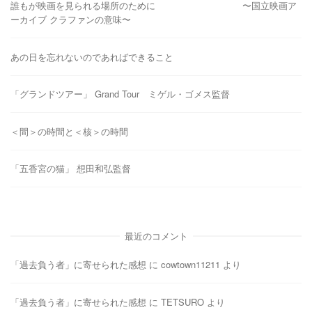
誰もが映画を見られる場所のために 〜国立映画ア
ーカイブ クラファンの意味〜
あの日を忘れないのであればできること
「グランドツアー」 Grand Tour ミゲル・ゴメス監督
＜間＞の時間と＜核＞の時間
「五香宮の猫」 想田和弘監督
最近のコメント
「過去負う者」に寄せられた感想
に
cowtown11211
より
「過去負う者」に寄せられた感想
に
TETSURO
より