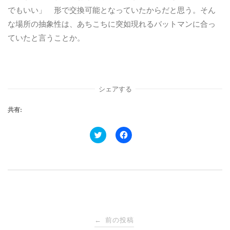
でもいい」 形で交換可能となっていたからだと思う。そん
な場所の抽象性は、あちこちに突如現れるバットマンに合っ
ていたと言うことか。
シェアする
共有:
ク
F
リ
a
ッ
c
ク
e
し
b
て
o
T
o
w
k
i
で
t
共
t
有
e
す
投
r
る
で
に
前の投稿
←
共
は