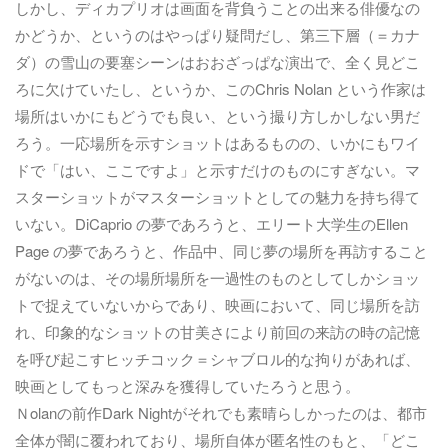
しかし、ディカプリオは画面を背負うことの出来る俳優なの
かどうか、というのはやっぱり疑問だし、第三下層（＝カナ
ダ）の雪山の要塞シーンはおおざっぱな演出で、全く見どこ
ろに欠けていたし、というか、このChris Nolan という作家は
場所はいかにもどうでも良い、という撮り方しかしない男だ
ろう。一応場所を示すショットはあるものの、いかにもワイ
ドで「はい、ここですよ」と示すだけのものにすぎない。マ
スターショットがマスターショットとしての魅力を持ち得て
いない。DiCaprio の夢であろうと、エリート大学生のEllen
Page の夢であろうと、作品中、同じ夢の場所を再訪すること
がないのは、その場所場所を一過性のものとしてしかショッ
トで捉えていないからであり、映画において、同じ場所を訪
れ、印象的なショットの甘美さにより前回の来訪の時の記憶
を呼び起こすヒッチコック＝シャブロル的な拘りがあれば、
映画としてもっと深みを獲得していたろうと思う。
Ｎolanの前作Dark Nightがそれでも素晴らしかったのは、都市
全体が闇に覆われており、場所自体が匿名性のもと、「どこ