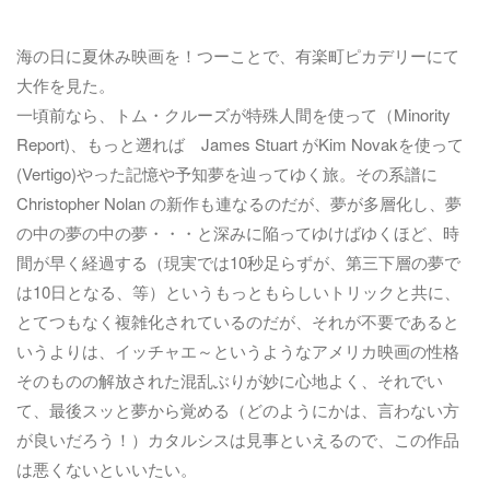
海の日に夏休み映画を！つーことで、有楽町ピカデリーにて
大作を見た。
一頃前なら、トム・クルーズが特殊人間を使って（Minority
Report)、もっと遡れば James Stuart がKim Novakを使って
(Vertigo)やった記憶や予知夢を辿ってゆく旅。その系譜に
Christopher Nolan の新作も連なるのだが、夢が多層化し、夢
の中の夢の中の夢・・・と深みに陥ってゆけばゆくほど、時
間が早く経過する（現実では10秒足らずが、第三下層の夢で
は10日となる、等）というもっともらしいトリックと共に、
とてつもなく複雑化されているのだが、それが不要であると
いうよりは、イッチャエ～というようなアメリカ映画の性格
そのものの解放された混乱ぶりが妙に心地よく、それでい
て、最後スッと夢から覚める（どのようにかは、言わない方
が良いだろう！）カタルシスは見事といえるので、この作品
は悪くないといいたい。