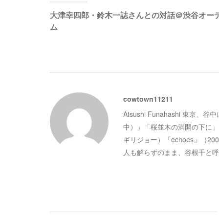
稿
大津幸四郎・鈴木一誌さんとの対話＠渋谷オー
ム
ナ
ビ
ゲ
cowtown11211
Atsushi Funahashi 東
ー
中）」「桜並木の満開の下に」
ギリジョー）「echoes」（
シ
人も解らずのまま、谷根千と呼
ョ
ン