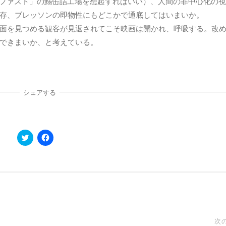
ベルファスト」の鰯缶詰工場を想起すればいい）、人間の非中心化の
存、ブレッソンの即物性にもどこかで通底してはいまいか。
面を見つめる観客が見返されてこそ映画は開かれ、呼吸する。改
できまいか、と考えている。
シェアする
ク
F
リ
a
ッ
c
ク
e
し
b
て
o
T
o
w
k
i
で
t
共
t
有
e
す
r
る
で
に
次