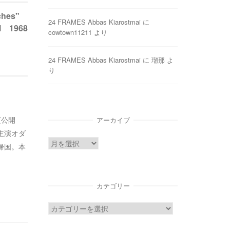
ches"
24 FRAMES Abbas Kiarostmai
に
l 1968
cowtown11211
より
24 FRAMES Abbas Kiarostmai
に
瑠那
よ
り
8(公開
アーカイブ
主演オダ
ア
帰国。本
ー
カ
イ
カテゴリー
ブ
カ
テ