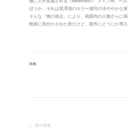
物に人が見返される（wisemanの「メイン州、
ぼうか。それは黒澤清のホラー描写の冷ややかな実
そんな「物の視点」により、画面内の人物さらに画
映画に気付かされた形だけど、新作にどうにか導入
共有:
投
前の投稿
←