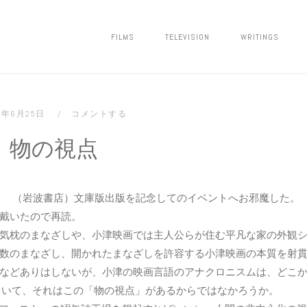
FILMS
TELEVISION
WRITINGS
11年6月25日
コメントする
物の視点
反映画」 （岩波書店）文庫版出版を記念してのイベントへお邪魔した。
戴いたので再読。
気枕のまなざしや、小津映画では主人公らが住む平凡な家の外観
数のまなざし、開かれたまなざしを許容する小津映画の本質を射
などありはしないが、小津の映画言語のアナクロニスムは、どこ
思っていて、それはこの「物の視点」があるからではなかろうか。