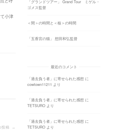
視点と呼
「グランドツアー」 Grand Tour ミゲル・
ゴメス監督
めて小津
＜間＞の時間と＜核＞の時間
「五香宮の猫」 想田和弘監督
最近のコメント
「過去負う者」に寄せられた感想
に
cowtown11211
より
「過去負う者」に寄せられた感想
に
TETSURO
より
「過去負う者」に寄せられた感想
に
TETSURO
より
の投稿
→