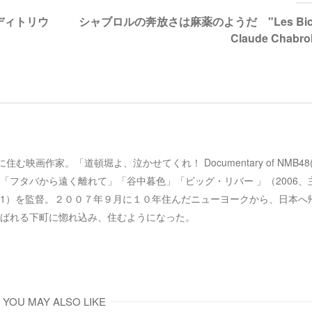
共
は
有
ク
ディトリウ
シャブロルの奔放さは麻薬のようだ "Les Bi
(
リ
新
ッ
Claude Chabro
し
ク
い
し
ウ
て
ィ
く
ン
だ
ド
さ
ウ
い
で
(
開
新
き
し
ま
い
す
ウ
)
ィ
ン
京、谷中に住む映画作家。「道頓堀よ、泣かせてくれ！ Documentary of NMB4
ド
ウ
「フタバから遠く離れて」「谷中暮色」「ビッグ・リバー 」（2006、
で
開
2001）を監督。２００７年９月に１０年住んだニューヨークから、日本へ
き
ま
ばれる下町に惚れ込み、住むようになった。
す
)
YOU MAY ALSO LIKE