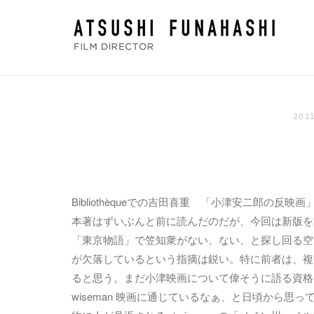
コ
ホ
ン
ー
テ
ム
ン
ツ
へ
20
ス
キ
ッ
プ
Bibliothèqueでの吉田喜重 「小津安二郎の
本著はずいぶんと前に読んだのだが、今回は新版を
「東京物語」で笠知衆がない、ない、と探し回る空
が欠落しているという指摘は鋭い。特に前者は、複
ると思う。まだ小津映画について偉そうに語る資格
wiseman 映画に通じているなぁ、と日頃から