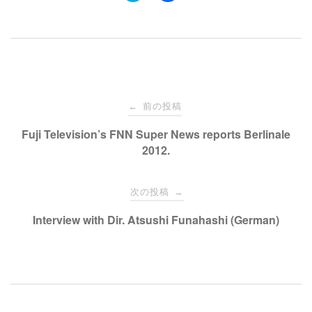
ッ
c
ク
e
し
b
て
o
T
o
w
k
i
で
t
共
t
有
e
す
投
r
る
で
に
前の投稿
←
共
は
有
ク
稿
Fuji Television’s FNN Super News reports Berlinale
(
リ
新
ッ
2012.
し
ク
い
し
ナ
ウ
て
ィ
く
ン
だ
次の投稿
→
ド
さ
ビ
ウ
い
で
(
Interview with Dir. Atsushi Funahashi (German)
開
新
き
し
ゲ
ま
い
す
ウ
)
ィ
ン
ー
ド
ウ
で
開