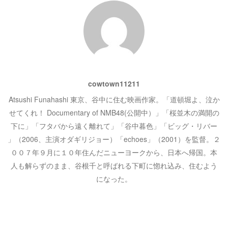
シ
き
ま
す
)
ョ
ン
cowtown11211
Atsushi Funahashi 東京、谷中に住む映画作家。「道頓堀よ、泣か
せてくれ！ Documentary of NMB48(公開中）」「桜並木の満開の
下に」「フタバから遠く離れて」「谷中暮色」「ビッグ・リバー
」（2006、主演オダギリジョー）「echoes」（2001）を監督。２
００７年９月に１０年住んだニューヨークから、日本へ帰国。本
人も解らずのまま、谷根千と呼ばれる下町に惚れ込み、住むよう
になった。