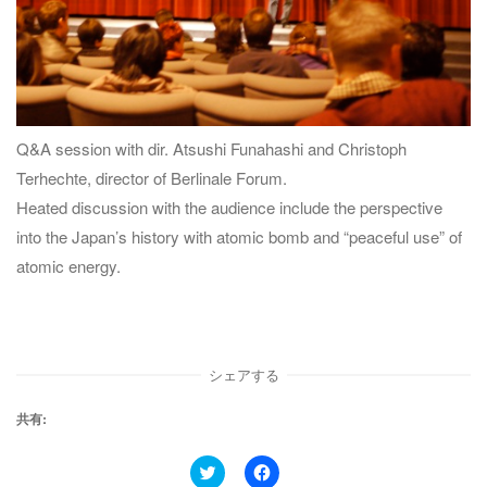
Q&A session with dir. Atsushi Funahashi and Christoph
Terhechte, director of Berlinale Forum.
Heated discussion with the audience include the perspective
into the Japan’s history with atomic bomb and “peaceful use” of
atomic energy.
シェアする
共有:
ク
F
リ
a