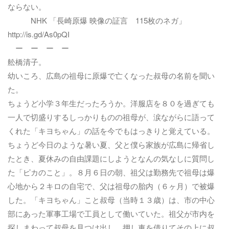
ならない。
NHK 「長崎原爆 映像の証言 115枚のネガ」
http://is.gd/As0pQI
ー ー ー ー
舩橋清子。
幼いころ、広島の祖母に原爆で亡くなった叔母の名前を聞い
た。
ちょうど小学３年生だったろうか。洋服店を８０を過ぎても
一人で切盛りするしっかりものの祖母が、涙ながらに語って
くれた「キヨちゃん」の話を今でもはっきりと覚えている。
ちょうど今日のような暑い夏、父と僕ら家族が広島に帰省し
たとき、夏休みの自由課題にしようとなんの気なしに質問し
た「ピカのこと」。８月６日の朝、祖父は勤務先で祖母は爆
心地から２キロの自宅で、父は祖母の胎内（６ヶ月）で被爆
した。「キヨちゃん」こと叔母（当時１３歳）は、市の中心
部にあった軍事工場で工員として働いていた。祖父が市内を
探しまわって叔母を見つけ出し、押し車を借りてその上に叔