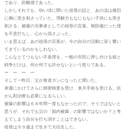
であり、距離感であった。
しかしそれでも、幼い頃に聞いた祖母の話と、あの涙は痛烈
に胸に突き刺さっていた。理解力もなにもない子供にも突き
刺さる、被爆の当事者としての祖母の言葉。無防備だった僕
を不意打ちし、心から揺さぶった。
いま思えば、あの祖母の言葉が、今の自分の活動に深く響い
てきているのかもしれない。
こんなとてつもない不条理を、一般の市民に押し付ける核と
戦争だけは、何が何でも許せないという怒りである。
ー ー ー ー
そして一昨日、父が食道ガンになったと聞いた。
来週にかけてさらに精密検査を受け、来月手術を受ける。抗
がん剤治療も必要になるらしい。
被爆の影響は６８年間一度もなかったので、そうではないと
思うが、それでも父の「胎内被爆」の影響ではないか？と考
えてしまう自分を打ち消すことはできない。
祖母は９９歳まで生きて大往生した。