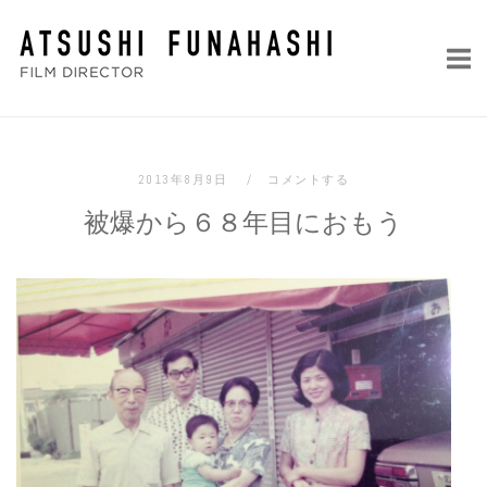
コ
ホ
ン
ー
テ
ム
ン
ツ
へ
2013年8月9日
コメントする
ス
被爆から６８年目におもう
キ
ッ
プ