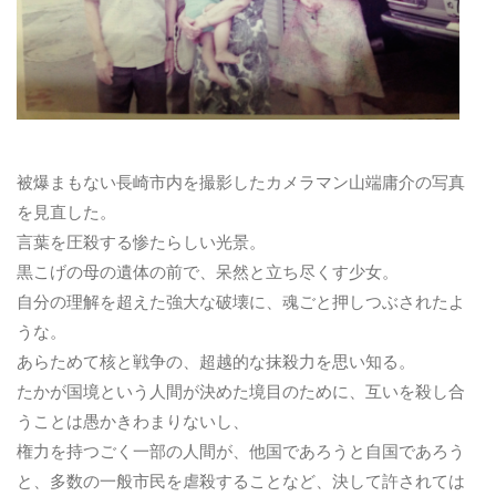
被爆まもない長崎市内を撮影したカメラマン山端庸介の写真
を見直した。
言葉を圧殺する惨たらしい光景。
黒こげの母の遺体の前で、呆然と立ち尽くす少女。
自分の理解を超えた強大な破壊に、魂ごと押しつぶされたよ
うな。
あらためて核と戦争の、超越的な抹殺力を思い知る。
たかが国境という人間が決めた境目のために、互いを殺し合
うことは愚かきわまりないし、
権力を持つごく一部の人間が、他国であろうと自国であろう
と、多数の一般市民を虐殺することなど、決して許されては