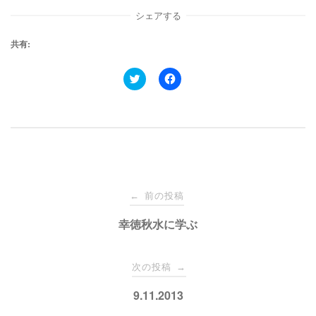
シェアする
共有:
ク
F
リ
a
ッ
c
ク
e
し
b
て
o
T
o
w
k
i
で
t
共
t
有
e
す
投
r
る
で
に
前の投稿
←
共
は
有
ク
稿
幸徳秋水に学ぶ
(
リ
新
ッ
し
ク
い
し
ナ
ウ
て
次の投稿
→
ィ
く
ン
だ
ド
さ
ビ
9.11.2013
ウ
い
で
(
開
新