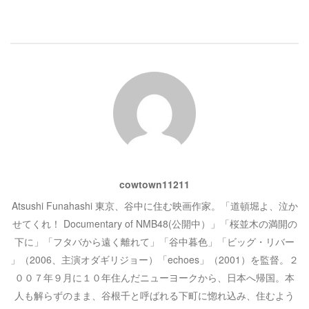
き
し
ゲ
ま
い
す
ウ
)
ィ
ン
ー
ド
ウ
で
開
シ
き
ま
す
)
ョ
ン
cowtown11211
Atsushi Funahashi 東京、谷中に住む映画作家。「道頓堀よ、泣か
せてくれ！ Documentary of NMB48(公開中）」「桜並木の満開の
下に」「フタバから遠く離れて」「谷中暮色」「ビッグ・リバー
」（2006、主演オダギリジョー）「echoes」（2001）を監督。２
００７年９月に１０年住んだニューヨークから、日本へ帰国。本
人も解らずのまま、谷根千と呼ばれる下町に惚れ込み、住むよう