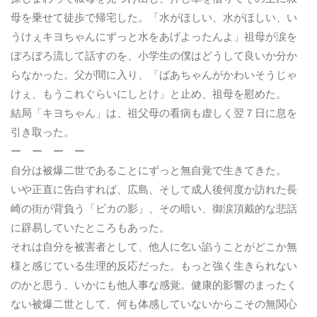
母を乗せて徒歩で帰宅した。「水がほしい、水がほしい、い
うけぇキヨちゃんにずっと水をあげよったんよ」祖母が涙を
ぼろぼろ流して話すのを、小学生の僕はどうして良いか分か
らなかった。父が間に入り、「ばあちゃんがかわいそうじゃ
けぇ、もうこれぐらいにしとけ」と止め、祖母を慰めた。
結局「キヨちゃん」は、祖父母の看病も虚しく翌７日に息を
引き取った。
ー ー ー ー
自分は被爆二世であることにずっと無自覚で生きてきた。
いや正直に告白すれば、広島、そして成人後何度か訪れた長
崎の街が背負う「ピカの影」、その暗い、御涙頂戴的な悲話
に辟易していたところもあった。
それは自分を被害者として、他人に乞い諂うことがどこか無
様と感じている生理的反応だった。もっと強く生きられない
のかと思う、いかにも他人事な感覚。健康的影響のまったく
ない被爆二世として、何も体感していないからこその無関心