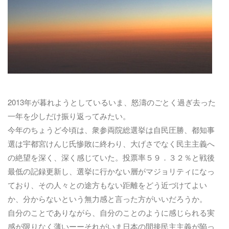
2013年が暮れようとしているいま、怒濤のごとく過ぎ去った
一年を少しだけ振り返ってみたい。
今年のちょうど今頃は、衆参両院総選挙は自民圧勝、都知事
選は宇都宮けんじ氏惨敗に終わり、大げさでなく民主主義へ
の絶望を深く、深く感じていた。投票率５９．３２％と戦後
最低の記録更新し、選挙に行かない層がマジョリティになっ
ており、その人々との途方もない距離をどう近づけてよい
か、分からないという無力感と言った方がいいだろうか。
自分のことでありながら、自分のことのように感じられる実
感が限りなく薄いーーそれがいま日本の間接民主主義が陥っ