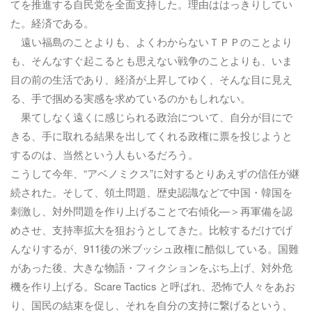
てを推進する自民党を全面支持した。理由ははっきりしてい
た。経済である。
遠い福島のことよりも、よくわからないＴＰＰのことより
も、そんなすぐ起こるとも思えない戦争のことよりも、いま
目の前の生活であり、経済が上昇してゆく、そんな目に見え
る、手で掴める実感を求めているのかもしれない。
果てしなく遠くに感じられる政治について、自分が目にで
きる、手に取れる結果を出してくれる政権に票を投じようと
するのは、当然という人もいるだろう。
こうして今年、“アベノミクス”に対するとりあえずの信任が継
続された。そして、領土問題、歴史認識などで中国・韓国を
刺激し、対外問題を作り上げることで右傾化—＞再軍備を認
めさせ、支持率拡大を狙おうとしてきた。比較するだけでげ
んなりするが、911後の米ブッシュ政権に酷似している。国難
があった後、大きな物語・フィクションをぶち上げ、対外危
機を作り上げる。Scare Tactics と呼ばれ、恐怖で人々をあお
り、国民の結束を促し、それを自分の支持に繋げるという、