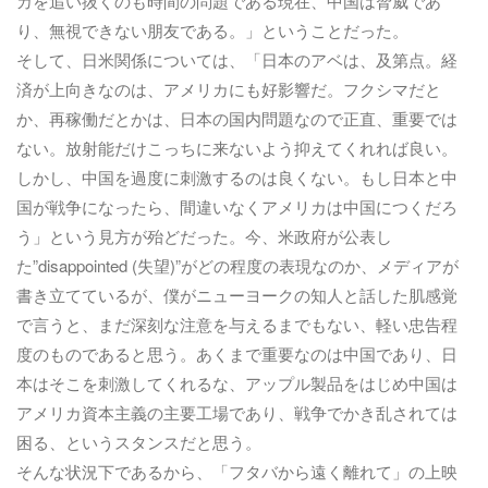
カを追い抜くのも時間の問題である現在、中国は脅威であ
り、無視できない朋友である。」ということだった。
そして、日米関係については、「日本のアベは、及第点。経
済が上向きなのは、アメリカにも好影響だ。フクシマだと
か、再稼働だとかは、日本の国内問題なので正直、重要では
ない。放射能だけこっちに来ないよう抑えてくれれば良い。
しかし、中国を過度に刺激するのは良くない。もし日本と中
国が戦争になったら、間違いなくアメリカは中国につくだろ
う」という見方が殆どだった。今、米政府が公表し
た”disappointed (失望)”がどの程度の表現なのか、メディアが
書き立てているが、僕がニューヨークの知人と話した肌感覚
で言うと、まだ深刻な注意を与えるまでもない、軽い忠告程
度のものであると思う。あくまで重要なのは中国であり、日
本はそこを刺激してくれるな、アップル製品をはじめ中国は
アメリカ資本主義の主要工場であり、戦争でかき乱されては
困る、というスタンスだと思う。
そんな状況下であるから、「フタバから遠く離れて」の上映