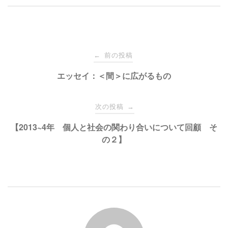
て
o
T
o
w
k
i
で
t
共
t
有
e
す
投
r
る
で
に
前の投稿
←
共
は
有
ク
稿
エッセイ：＜間＞に広がるもの
(
リ
新
ッ
し
ク
い
し
ナ
ウ
て
次の投稿
→
ィ
く
ン
だ
ド
さ
ビ
【2013~4年 個人と社会の関わり合いについて回顧 そ
ウ
い
で
(
の２】
開
新
き
し
ゲ
ま
い
す
ウ
)
ィ
ン
ー
ド
ウ
で
開
シ
き
ま
す
)