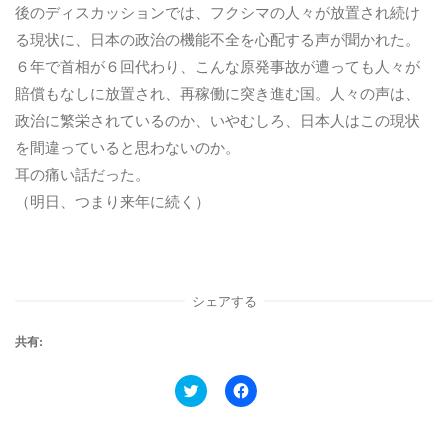
後のディスカッションでは、フクシマの人々が放置され続け
る現状に、日本の政治の機能不全を心配する声が聞かれた。
６年で首相が６回代わり、こんな原発事故が遭っても人々が
賠償もなしに放置され、再稼働に突き進む国。人々の声は、
政治に繁栄されているのか、いやむしろ、日本人はこの現状
を間違っていると思わないのか。
耳の痛い話だった。
（明日、つまり来年に続く）
シェアする
共有:
ク
F
リ
a
ッ
c
ク
e
し
b