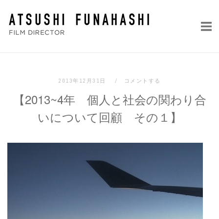
コ
ホ
ン
ー
テ
ム
ン
ツ
へ
2013年12月31日
コメントする
ス
【2013~4年 個人と社会の関わり合
キ
ッ
いについて回顧 その１】
プ