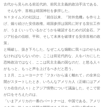
古代から見られる前近代的、前民主主義的政治手法である。
そんな中、首相は靖国神社を参拝した。
ＮＹタイムズの社説は、「就任以来、『対外危機』を作り上
げ、煽り続けた安倍政権。靖国参拝は国民に対する宣伝工作
が、うまくいっているかどうかを確認するための試金石。ア
ジア社会の信頼、平和、そして未来を破壊する安倍首相の政
策」
と喝破し、扱き下ろした。なぜこんな煽動に我々はのせられ
なければならないのか。ここは前近代的な、人をバカにした
恐怖政治ではなく、ここは民主主義の国なのだ、と怒る人々
がもっと、もっと声を上げるべきだと思う。
１２月、ニューヨークで「フタバから遠く離れて」の全米公
開がスタートしたとき、いろんなアメリカ人（正確にはアメ
リカ在住の人々）とアジア情勢について議論した。そこで皆
が口をそろえたのは、
「いまアメリカの一番のパートナーは、中国である。アメリ