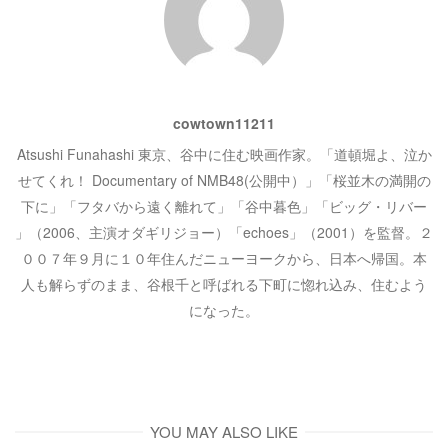
ョ
ン
cowtown11211
Atsushi Funahashi 東京、谷中に住む映画作家。「道頓堀よ、泣か
せてくれ！ Documentary of NMB48(公開中）」「桜並木の満開の
下に」「フタバから遠く離れて」「谷中暮色」「ビッグ・リバー
」（2006、主演オダギリジョー）「echoes」（2001）を監督。２
００７年９月に１０年住んだニューヨークから、日本へ帰国。本
人も解らずのまま、谷根千と呼ばれる下町に惚れ込み、住むよう
になった。
YOU MAY ALSO LIKE