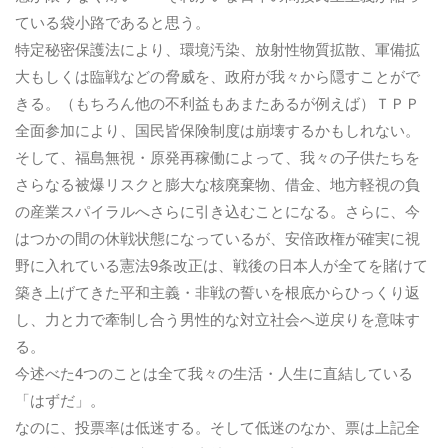
ている袋小路であると思う。
特定秘密保護法により、環境汚染、放射性物質拡散、軍備拡
大もしくは臨戦などの脅威を、政府が我々から隠すことがで
きる。（もちろん他の不利益もあまたあるが例えば）ＴＰＰ
全面参加により、国民皆保険制度は崩壊するかもしれない。
そして、福島無視・原発再稼働によって、我々の子供たちを
さらなる被爆リスクと膨大な核廃棄物、借金、地方軽視の負
の産業スパイラルへさらに引き込むことになる。さらに、今
はつかの間の休戦状態になっているが、安倍政権が確実に視
野に入れている憲法9条改正は、戦後の日本人が全てを賭けて
築き上げてきた平和主義・非戦の誓いを根底からひっくり返
し、力と力で牽制し合う男性的な対立社会へ逆戻りを意味す
る。
今述べた4つのことは全て我々の生活・人生に直結している
「はずだ」。
なのに、投票率は低迷する。そして低迷のなか、票は上記全