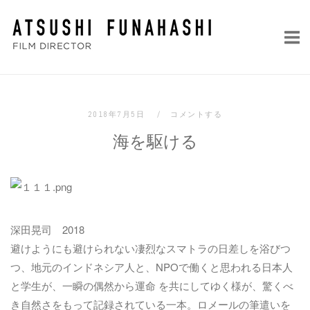
コ
ホ
ン
ー
テ
ム
ン
ツ
へ
2018年7月5日
コメントする
ス
海を駆ける
キ
ッ
プ
深田晃司 2018
避けようにも避けられない凄烈なスマトラの日差しを浴びつ
つ、地元のインドネシア人と、NPOで働くと思われる日本人
と学生が、一瞬の偶然から運命 を共にしてゆく様が、驚くべ
き自然さをもって記録されている一本。ロメールの筆遣いを