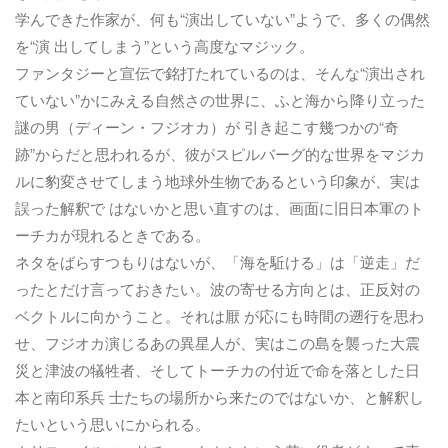
学んできた作家が、何も“演出していない”ようで、多くの偶然
を“演 出してしまう”という高度なマジック。
ファンタジーと宣伝で銘打たれているのは、そんな“演出され
ていない”かにみえる自然さの世界に、ふと海から降り立った
謎の男（ディーン・フジオカ）が 引き起こす幾つかの“奇
跡”からだと思われるが、彼がスピルバーグ的な世界をマジカ
ルに豹変させてしまう地球外生物であるという印象が、実は
誤った解釈で はないかと思い直すのは、画面に旧日本軍のト
ーチカが現れるときである。
ネタをばらすつもりはないが、「海を駈ける」は「逆走」だ
ったとだけ言っておきたい。波の寄せる方向とは、正反対の
ベクトルに向かうこと。それは厭 が応にも時間の遡行を思わ
せ、フジオカ演じるあの異星人が、実はこの島を襲った大震
災と津波の犠牲者、そしてトーチカの付近で命を落とした日
本と南印系兵 士たちの場所から来たのではないか、と解釈し
たいという思いにかられる。