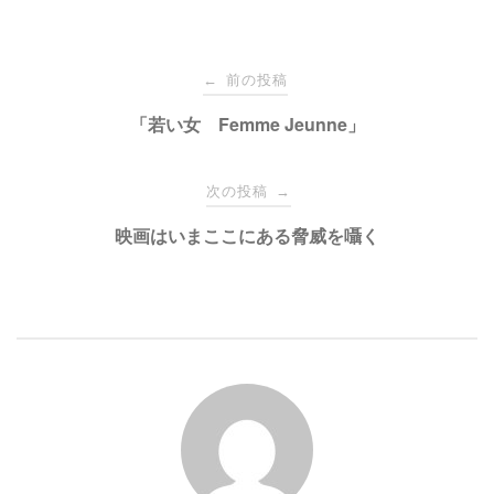
i
で
t
共
t
有
e
す
投
r
る
で
に
前の投稿
←
共
は
有
ク
稿
「若い女 Femme Jeunne」
(
リ
新
ッ
し
ク
い
し
ナ
ウ
て
次の投稿
→
ィ
く
ン
だ
ド
さ
ビ
映画はいまここにある脅威を囁く
ウ
い
で
(
開
新
き
し
ゲ
ま
い
す
ウ
)
ィ
ン
ー
ド
ウ
で
開
シ
き
ま
す
)
ョ