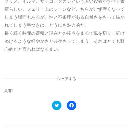
クリス、イルマ、サチコ、タカシという若い役者がすべて素
晴らしい。フェリー上のシーンなどこちらがむず痒くなって
しまう場面もあるが、性と不条理がある自然さをもって描か
れてしまう手つきは、どうにも魅力的だ。
長く続く時間の蓄積と現在との接点をまるで風を切り、駈け
ぬけるような軽やかさと共存させてしまう、それはとても野
心的だと言わねばなるまい。
シェアする
共有:
ク
F
リ
a
ッ
c
ク
e
し
b
て
o
T
o
w
k