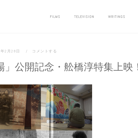
FILMS
TELEVISION
WRITINGS
22年2月28日
コメントする
場」公開記念・舩橋淳特集上映