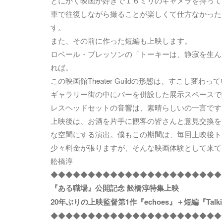
とにかく映画が好きで１６ミリのキャメラを持って、相棒た
車で往復しながら撮ることが楽しくて仕方なかった
す。
また、その前に作った短編も上映します。
ロベール・ブレッソンの「トーキーは、静寂を生ん
れば。
この映画館Theater Guildの形態は、すこし変わっ
ギャラリー街の中にバーを併設した展示スペースで
レスヘッドセットの音響は、素晴らしいの一言です
上映後は、お酒を片手に観客の皆さんと意見交換を
な空間にする演出。僕もこの期間は、毎回上映後ト
少々料金が張りますが、そんな映画体験として来て
舩橋淳
◆◆◆◆◆◆◆◆◆◆◆◆◆◆◆◆◆◆◆◆◆◆◆
『ある職場』公開記念 舩橋淳特集上映
20年ぶりの上映監督第1作『echoes』＋短編『Talkie &
◆◆◆◆◆◆◆◆◆◆◆◆◆◆◆◆◆◆◆◆◆◆◆