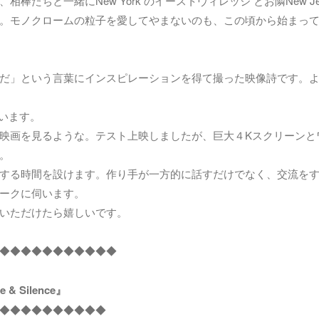
ちと一緒にNew York のイーストヴィレッジ とお隣New Jer
。モノクロームの粒子を愛してやまないのも、この頃から始まっ
だ」という言葉にインスピレーションを得て撮った映像詩です。
ています。
映画を見るような。テスト上映しましたが、巨大４Kスクリーンと
。
する時間を設けます。作り手が一方的に話すだけでなく、交流を
ークに伺います。
いただけたら嬉しいです。
◆◆◆◆◆◆◆◆◆◆◆
 Silence』
◆◆◆◆◆◆◆◆◆◆