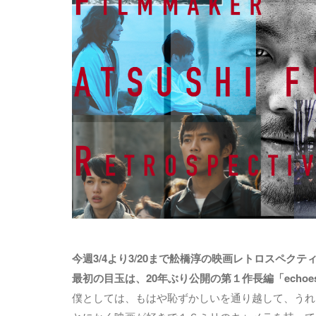
今週3/4より3/20まで舩橋淳の映画レトロスペクティブを
最初の目玉は、20年ぶり公開の第１作長編「echoe
僕としては、もはや恥ずかしいを通り越して、うれ