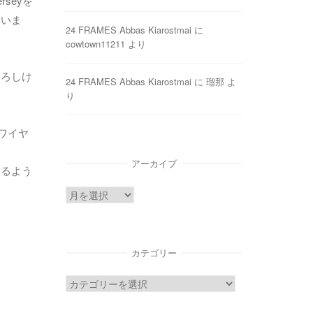
seyを
ていま
24 FRAMES Abbas Kiarostmai
に
cowtown11211
より
よろしけ
24 FRAMES Abbas Kiarostmai
に
瑠那
よ
り
ワイヤ
アーカイブ
するよう
ア
ー
カ
イ
カテゴリー
ブ
カ
テ