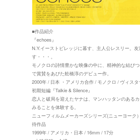
■作品紹介
『echoes』
N.Y.イーストビレッジに暮す、主人公レスリー。
す・・・。
モノクロの詩情豊かな映像の中に、精神的な結びつ
で賞賛をあびた舩橋淳のデビュー作。
2000年 / 日本 ・アメリカ合作 / モノクロ / ヴィスタ
初期短編『Talkie & Silence』
恋人と破局を迎えたヤナは、マンハッタンのあるカ
みることを体験する。
ニューフィルムメーカーズシリーズ(ニューヨーク）
待作品
1999年 / アメリカ・日本 / 16mm / 17分