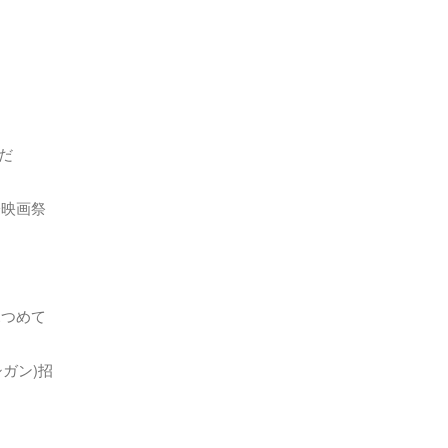
だ
際映画祭
見つめて
ガン)招