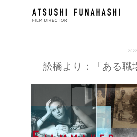
コ
ホ
ン
ー
テ
ム
ン
ツ
へ
20
ス
舩橋より：「ある職
キ
ッ
プ