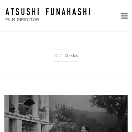
コ
ホ
ン
ー
テ
ム
ン
ツ
へ
ス
タグ:
CINEMA
キ
ッ
プ