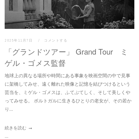
2025年11月7日
コメントする
「グランドツアー」 Grand Tour ミ
ゲル・ゴメス監督
地球上の異なる場所や時間にある事象を映画空間の中で見事
に架橋してみせ、遠く離れた映像と記憶を結びつけるという
芸当を、ミゲル・ゴメスは、ふてぶてしく、そして美しくや
ってみせる。 ポルトガルに生きるひとりの老女が、その若か
り...
続きを読む
...