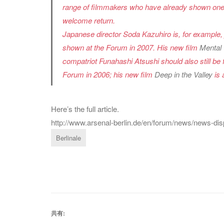
range of filmmakers who have already shown one o
welcome return.
Japanese director Soda Kazuhiro is, for example, j
shown at the Forum in 2007. His new film
Mental
compatriot Funahashi Atsushi should also still b
Forum in 2006; his new film
Deep in the Valley
is 
Here’s the full article.
http://www.arsenal-berlin.de/en/forum/news/news-di
Berlinale
共有: