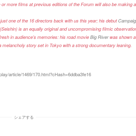
r more films at previous editions of the Forum will also be making a
ust one of the 16 directors back with us this year; his debut
Campaig
(Seishin) is an equally original and uncompromising filmic observatio
e fresh in audience’s memories: his road movie
Big River
was shown at
a melancholy story set in Tokyo with a strong documentary leaning.
splay/article/1469/170.html?cHash=6ddba3fe16
シェアする