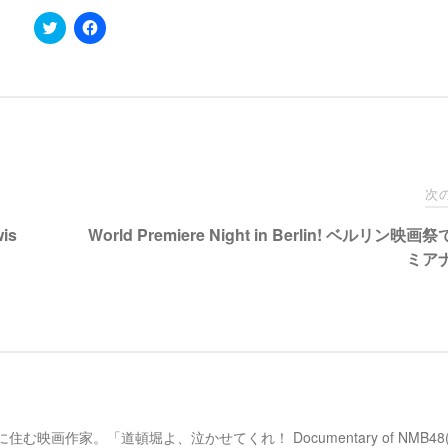
ク
F
リ
a
ッ
c
ク
e
し
b
て
o
T
o
w
k
i
で
t
共
t
有
e
す
r
る
で
に
次
共
は
有
ク
wis
World Premiere Night in Berlin! ベルリン映
(
リ
新
ッ
ミア
し
ク
い
し
ウ
て
ィ
く
ン
だ
ド
さ
ウ
い
で
(
開
新
き
し
ま
い
す
ウ
)
ィ
ン
京、谷中に住む映画作家。「道頓堀よ、泣かせてくれ！ Documentary of NMB4
ド