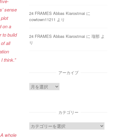
five-
ls’ sense
24 FRAMES Abbas Kiarostmai
に
 plot
cowtown11211
より
d on a
 to build
24 FRAMES Abbas Kiarostmai
に
瑠那
よ
り
f all
ation
I think.”
アーカイブ
ア
ー
カ
イ
カテゴリー
ブ
カ
テ
 A whole