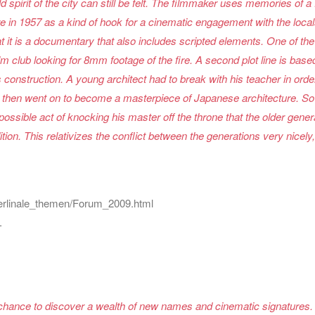
spirit of the city can still be felt. The filmmaker uses memories of a 
e in 1957 as a kind of hook for a cinematic engagement with the loca
that it is a documentary that also includes scripted elements. One of the
 film club looking for 8mm footage of the fire. A second plot line is base
 construction. A young architect had to break with his teacher in order
 then went on to become a masterpiece of Japanese architecture. So o
ssible act of knocking his master off the throne that the older gener
ion. This relativizes the conflict between the generations very nicely, 
l/berlinale_themen/Forum_2009.html
.
 chance to discover a wealth of new names and cinematic signatures.