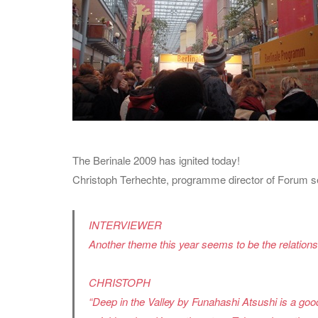
The Berinale 2009 has ignited today!
Christoph Terhechte, programme director of Forum sect
INTERVIEWER
Another theme this year seems to be the relations
CHRISTOPH
“Deep in the Valley
by Funahashi Atsushi is a good 