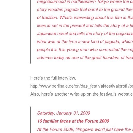
neighbourhood in northeastern Tokyo where the old 
story wooden pagoda that burnt to the ground ther
of tradition. What’s interesting about this film is 
lines is set in the present and tells the story of a
Japanese novel and tells the story of the pagoda’s
what was at the time a new kind of pagoda, which
people it is this young man who committed the impo
admires today as one of the great founders of tradit
Here’s the full interview.
http://www.berlinale.de/en/das_festival/festivalprofi
Also, here’s another write-up on the festival’s webstie
Saturday, January 31, 2009
16 familiar faces at the Forum 2009
At the Forum 2009, filmgoers won’t just have the