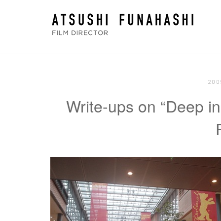
コ
ホ
ン
ー
テ
ム
ン
ツ
へ
20
ス
Write-ups on “Deep in 
キ
ッ
プ