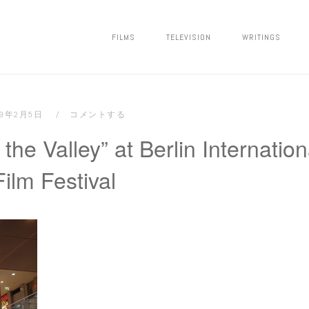
FILMS
TELEVISION
WRITINGS
09年2月5日
コメントする
the Valley” at Berlin Internation
Film Festival