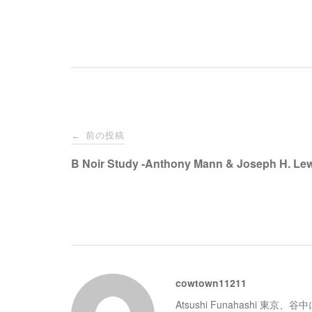
投
前の投稿
←
稿
B Noir Study -Anthony Mann & Joseph H. Le
ナ
ビ
ゲ
cowtown11211
Atsushi Funahashi 東
ー