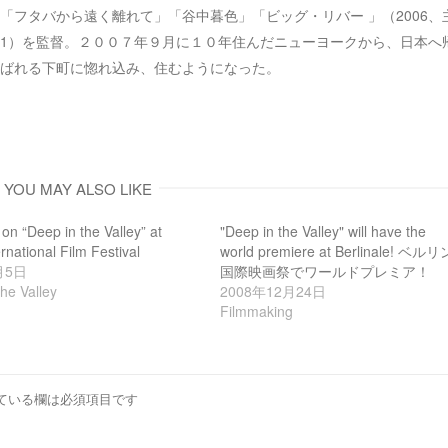
ウ
「フタバから遠く離れて」「谷中暮色」「ビッグ・リバー 」（2006、
で
開
2001）を監督。２００７年９月に１０年住んだニューヨークから、日本へ
き
ま
ばれる下町に惚れ込み、住むようになった。
す
)
YOU MAY ALSO LIKE
on “Deep in the Valley” at
"Deep in the Valley" will have the
ernational Film Festival
world premiere at Berlinale! ベルリ
月5日
国際映画祭でワールドプレミア！
he Valley
2008年12月24日
Filmmaking
ている欄は必須項目です