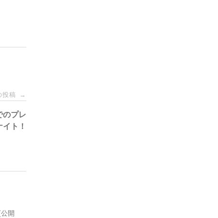
の投稿
→
画祭でのプレ
ナイト！
8(公開