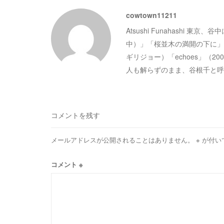
ゲ
cowtown11211
Atsushi Funahashi 東
ー
中）」「桜並木の満開の下に」
ギリジョー）「echoes」（
シ
人も解らずのまま、谷根千と呼
ョ
ン
コメントを残す
メールアドレスが公開されることはありません。
※
が付い
コメント
※