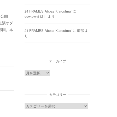
24 FRAMES Abbas Kiarostmai
に
8(公開
cowtown11211
より
主演オダ
帰国。本
24 FRAMES Abbas Kiarostmai
に
瑠那
よ
り
アーカイブ
ア
ー
カ
イ
カテゴリー
ブ
カ
テ