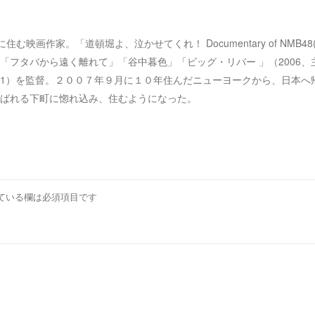
京、谷中に住む映画作家。「道頓堀よ、泣かせてくれ！ Documentary of NMB4
「フタバから遠く離れて」「谷中暮色」「ビッグ・リバー 」（2006、
2001）を監督。２００７年９月に１０年住んだニューヨークから、日本へ
ばれる下町に惚れ込み、住むようになった。
ている欄は必須項目です