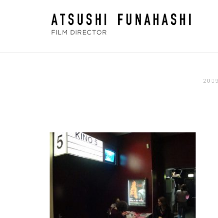
コ
ホ
ン
ー
テ
ム
ン
ツ
へ
200
ス
キ
ッ
プ