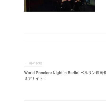
投
前の投稿
←
稿
World Premiere Night in Berlin! ベルリ
ミアナイト！
ナ
ビ