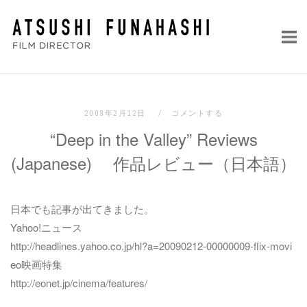
コ
ホ
ン
ー
テ
ム
ン
ツ
へ
2009年2月12日
コメントする
ス
“Deep in the Valley” Reviews
キ
ッ
(Japanese) 作品レビュー（日本語）
プ
日本でも記事が出てきました。
Yahoo!ニュース
http://headlines.yahoo.co.jp/hl?a=20090212-00000009-flix-movi
eo映画特集
http://eonet.jp/cinema/features/