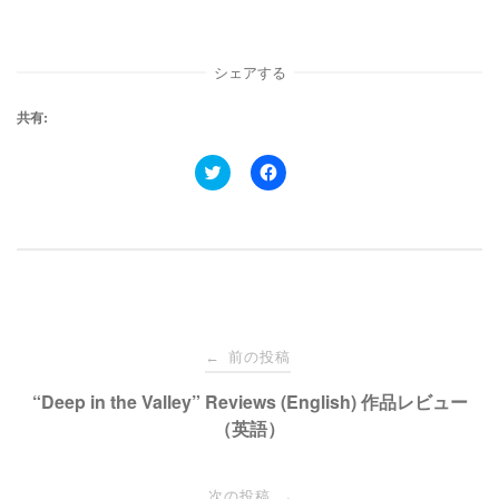
シェアする
共有:
ク
F
リ
a
ッ
c
ク
e
し
b
て
o
T
o
w
k
i
で
t
共
t
有
e
す
投
r
る
で
に
前の投稿
←
共
は
有
ク
稿
“Deep in the Valley” Reviews (English) 作品レビュー
(
リ
新
ッ
（英語）
し
ク
い
し
ナ
ウ
て
ィ
く
ン
だ
次の投稿
→