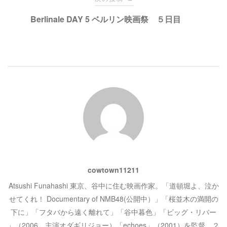
ド
さ
ビ
ウ
い
で
(
Berlinale DAY 5 ベルリン映画祭 ５日目
開
新
き
し
ゲ
ま
い
す
ウ
)
ィ
ン
ー
ド
ウ
で
開
シ
き
ま
す
)
ョ
ン
cowtown11211
Atsushi Funahashi 東京、谷中に住む映画作家。「道頓堀よ、泣か
せてくれ！ Documentary of NMB48(公開中）」「桜並木の満開の
下に」「フタバから遠く離れて」「谷中暮色」「ビッグ・リバー
」（2006、主演オダギリジョー）「echoes」（2001）を監督。２