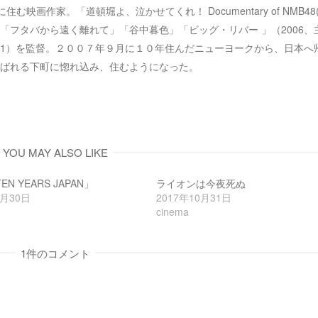
す
ウ
京、谷中に住む映画作家。「道頓堀よ、泣かせてくれ！ Documentary of NMB4
)
ィ
ン
「フタバから遠く離れて」「谷中暮色」「ビッグ・リバー 」（2006、
ド
ウ
2001）を監督。２００７年９月に１０年住んだニューヨークから、日本へ
で
開
ばれる下町に惚れ込み、住むようになった。
き
ま
す
)
YOU MAY ALSO LIKE
N YEARS JAPAN」
ライオンは今夜死ぬ
1月30日
2017年10月31日
cinema
1件のコメント