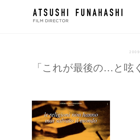
コ
ホ
ン
ー
テ
ム
ン
ツ
へ
200
ス
「これが最後の…と呟
キ
ッ
プ