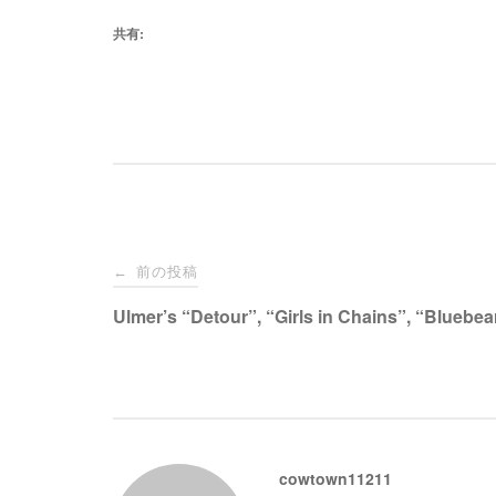
共有:
投
前の投稿
←
稿
Ulmer’s “Detour”, “Girls in Chains”, “Bluebea
ナ
ビ
cowtown11211
ゲ