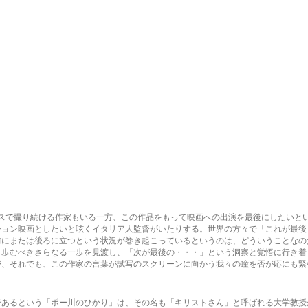
ースで撮り続ける作家もいる一方、この作品をもって映画への出演を最後にしたいと
ション映画としたいと呟くイタリア人監督がいたりする。世界の方々で「これが最後
前にまたは後ろに立つという状況が巻き起こっているというのは、どういうことなの
ら歩むべきさらなる一歩を見渡し、「次が最後の・・・」という洞察と覚悟に行き着
が、それでも、この作家の言葉が試写のスクリーンに向かう我々の瞳を否が応にも緊
であるという「ポー川のひかり」は、その名も「キリストさん」と呼ばれる大学教授