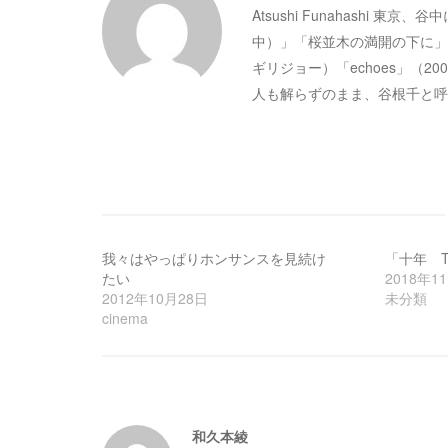
Atsushi Funahashi 東
ー
中）」「桜並木の満開の下に」
ギリジョー）「echoes」（
シ
人も解らずのまま、谷根千と呼
ョ
ン
我々はやっぱりホンサンスを見続け
「十年 TE
たい
2018年1
2012年10月28日
未分類
cinema
和久本綾