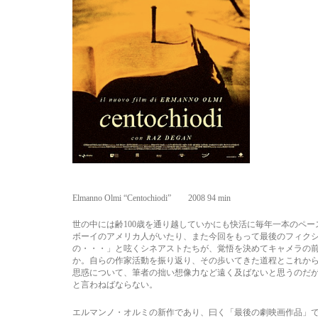
Elmanno Olmi “Centochiodi” 2008 94 min
世の中には齢100歳を通り越していかにも快活に毎年一本のペ
ボーイのアメリカ人がいたり、また今回をもって最後のフィク
の・・・」と呟くシネアストたちが、覚悟を決めてキャメラの
か。自らの作家活動を振り返り、その歩いてきた道程とこれか
思惑について、筆者の拙い想像力など遠く及ばないと思うのだ
と言わねばならない。
エルマンノ・オルミの新作であり、曰く「最後の劇映画作品」