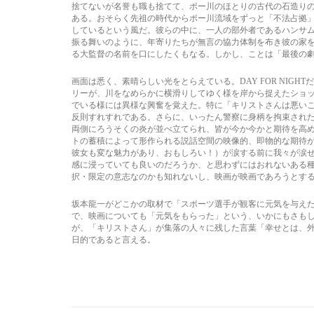
捨てないが名誉も職も捨てて、ポー川のほとりの古代の石造り
ある。おそらく先祖の時代からポー川流域をずっと「不法占拠
しているという風だ。彼らの中に、一人の部外者であるハンサ
振る舞いのように、年寄りたちが無言の協力体制を布き彼の家を
る大監督の名前を口にしたくもなる。しかし、ことは「最後の
画面は悉く、素晴らしい光をとらえている。DAY FOR NI
リーが、川をなめらかに横滑りしてゆく様を岸から捉えたショ
でいる様には異様な興奮を覚えた。特に「キリストさんは悪い
反則すれすれである。さらに、いったん警察に身柄を拘束され
両側にろうそくの炎が並べ立てられ、皆が今か今かと期待を高
トの蓄積によって形作られる説話空間の映像的、即物的な期待
彼女も変な魅力があり、おもしろい！）が涙する前に我々が涙
感に浸っていても良いのだろうか、と思わずにはおれないある
択・限定の意志なのかも知れないし、映画が映画であろうとす
坂本龍一がどこかの取材で「スポーツ選手が観客に元気を与え
で、映画についても「元気をもらった」という、いかにもさも
が、「キリストさん」が集落の人々に残した言葉「幸せとは、
日的であると言える。