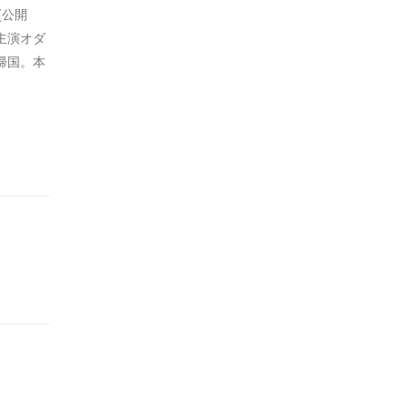
8(公開
主演オダ
帰国。本