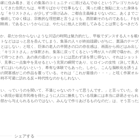
の家に住み着き、近くの集落のコミュニティに溶け込んでゆくというアレゴリカルな
」してきた住民たちは、年寄りばかりで仕事もなく、濁った瞳と無駄に太った身体を
ムな「キリストさん」が少しずつ溶け込み、ご都合主義極まりないのに、あくまでご
修繕してゆく様は、宗教的な理想郷と言うよりも、西部劇そのものであるし、Fを
劇映画」であるというからには、やたらに他人と比較してみることは禁じるべきだろ
GHTだか、昼だか分からないような川辺の時間は魅力的だし、甲板でダンスする人々を載
ットなどははっと息を呑んでしまう。集落の人々が終始躊躇いがちに、稟議のテーブ
ことはしない」と呟く、巨体の老人の半開きの口の存在感は、画面から殆どはみ出し
た「キリストさん」が保釈され、集落に戻ってくるという噂が人々の間で囁かれ、夕
めて待つときの、あの炎の道のショットには思わず涙を禁じ得ない。それはショット
が、見事に一点集中を見せるという充実の瞬間であり、ヒロインの女性（決して美人
せずにはいられないという、希有な体験でもあった。しかし、こんな脳軟化を誘うよ
種の閉塞感がこの作品を覆っている。それは「これが最後の・・・」と呟く作家オル
る時不可避に訪れる反＝時代性なのかもしれない。
たい、っていうのを聞いて、不遜じゃないの？って思うんです。」と言っていた。全
しい表現が最近市民権を得たように人口に膾炙している現象には本当に辟易させられ
外部から与えられるものではない。みんなで作りあげるものなのだ」は、そう言った
シェアする