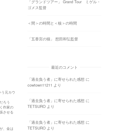
「グランドツアー」 Grand Tour ミゲル・
ゴメス監督
＜間＞の時間と＜核＞の時間
「五香宮の猫」 想田和弘監督
最近のコメント
「過去負う者」に寄せられた感想
に
cowtown11211
より
いう元カウ
「過去負う者」に寄せられた感想
に
だろう
TETSURO
より
く作家の
張させる
「過去負う者」に寄せられた感想
に
TETSURO
より
が、金は