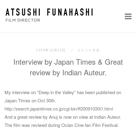
コ
ホ
ン
ー
テ
ム
ン
ツ
へ
2009年10月30日
コメントする
ス
Interview by Japan Times & Great
キ
ッ
review by Indian Auteur.
プ
My interview on “Deep in the Valley” has been published on
Japan Times on Oct 30th.
http://search.japantimes.co.jp/cgi-bin/ff20091030i1.html
And a great review by Anuj is now on view at
Indian Auteur.
The film was reviwed during Ocian Cine-fan Film Festival.