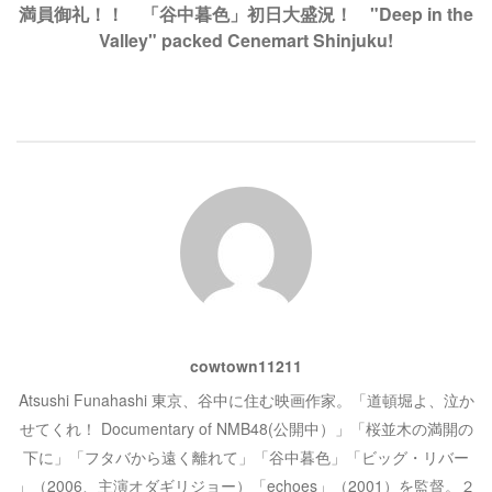
ド
さ
ビ
満員御礼！！ 「谷中暮色」初日大盛況！ "Deep in the
ウ
い
で
(
Valley" packed Cenemart Shinjuku!
開
新
き
し
ゲ
ま
い
す
ウ
)
ィ
ン
ー
ド
ウ
で
開
シ
き
ま
す
)
ョ
ン
cowtown11211
Atsushi Funahashi 東京、谷中に住む映画作家。「道頓堀よ、泣か
せてくれ！ Documentary of NMB48(公開中）」「桜並木の満開の
下に」「フタバから遠く離れて」「谷中暮色」「ビッグ・リバー
」（2006、主演オダギリジョー）「echoes」（2001）を監督。２