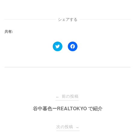
シェアする
共有:
ク
F
リ
a
ッ
c
ク
e
し
b
て
o
T
o
w
k
i
で
t
共
t
有
e
す
投
r
る
で
に
前の投稿
←
共
は
有
ク
稿
谷中暮色ーREALTOKYO で紹介
(
リ
新
ッ
し
ク
い
し
ナ
ウ
て
次の投稿
→
ィ
く
ン
だ