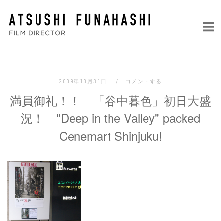
コ
ホ
ン
ー
テ
ム
ン
ツ
へ
2009年10月31日
コメントする
ス
満員御礼！！ 「谷中暮色」初日大盛
キ
ッ
況！ "Deep in the Valley" packed
プ
Cenemart Shinjuku!