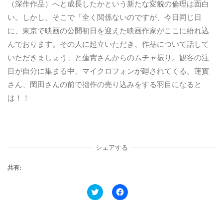
（深作作品）へと成長したかという新たな変貌の倫理は面白
い。しかし、そこで「全く関係ないのですが、今日同じ日
に、東京で映画の公開初日を迎えた映画作家がここに紛れ込
んでおります。その人に起立いただき、作品について話して
いただきましょう」と蓮實さんからのムチャ振り。観客の注
目が自分に集まる中、マイクロフォンが廻されてくる。蓮實
さん、岡田さんの前で拙作の売り込みをする羽目になると
は！！
シェアする
共有:
ク
F
リ
a
ッ
c
ク
e
し
b