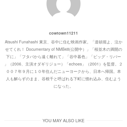
ョ
ン
cowtown11211
Atsushi Funahashi 東京、谷中に住む映画作家。「道頓堀よ、泣か
せてくれ！ Documentary of NMB48(公開中）」「桜並木の満開の
下に」「フタバから遠く離れて」「谷中暮色」「ビッグ・リバー
」（2006、主演オダギリジョー）「echoes」（2001）を監督。２
００７年９月に１０年住んだニューヨークから、日本へ帰国。本
人も解らずのまま、谷根千と呼ばれる下町に惚れ込み、住むよう
になった。
YOU MAY ALSO LIKE