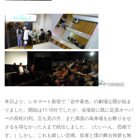
本日より、シネマート新宿で「谷中暮色」の劇場公開が始ま
りました。開始は11:10分でしたが、会場前に既に定員オーバ
ーの長蛇の列。立ち見の方、また満員の為来場をお断りをせ
ざるを得なかった人まで続出しました。（たいへん、恐縮で
す。）しかし、これも嬉しい悲鳴。役者と僕の舞台挨拶も無