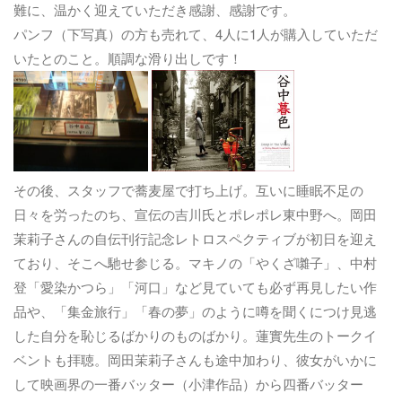
難に、温かく迎えていただき感謝、感謝です。
パンフ（下写真）の方も売れて、4人に1人が購入していただ
いたとのこと。順調な滑り出しです！
その後、スタッフで蕎麦屋で打ち上げ。互いに睡眠不足の
日々を労ったのち、宣伝の吉川氏とポレポレ東中野へ。岡田
茉莉子さんの自伝刊行記念レトロスペクティブが初日を迎え
ており、そこへ馳せ参じる。マキノの「やくざ囃子」、中村
登「愛染かつら」「河口」など見ていても必ず再見したい作
品や、「集金旅行」「春の夢」のように噂を聞くにつけ見逃
した自分を恥じるばかりのものばかり。蓮實先生のトークイ
ベントも拝聴。岡田茉莉子さんも途中加わり、彼女がいかに
して映画界の一番バッター（小津作品）から四番バッター