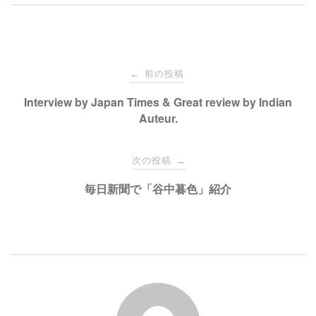
て
o
T
o
w
k
i
で
t
共
t
有
e
す
投
r
る
で
に
前の投稿
←
共
は
有
ク
稿
Interview by Japan Times & Great review by Indian
(
リ
新
ッ
Auteur.
し
ク
い
し
ナ
ウ
て
ィ
く
ン
だ
次の投稿
→
ド
さ
ビ
ウ
い
で
(
毎日新聞で「谷中暮色」紹介
開
新
き
し
ゲ
ま
い
す
ウ
)
ィ
ン
ー
ド
ウ
で
開
シ
き
ま
す
)