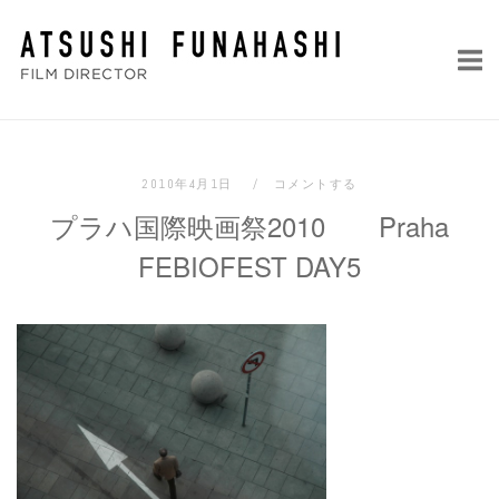
コ
ホ
ン
ー
テ
ム
ン
ツ
へ
2010年4月1日
コメントする
ス
プラハ国際映画祭2010 Praha
キ
ッ
FEBIOFEST DAY5
プ