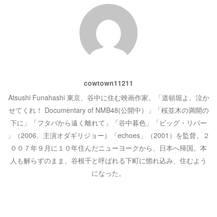
で
開
シ
き
ま
す
)
ョ
ン
cowtown11211
Atsushi Funahashi 東京、谷中に住む映画作家。「道頓堀よ、泣か
せてくれ！ Documentary of NMB48(公開中）」「桜並木の満開の
下に」「フタバから遠く離れて」「谷中暮色」「ビッグ・リバー
」（2006、主演オダギリジョー）「echoes」（2001）を監督。２
００７年９月に１０年住んだニューヨークから、日本へ帰国。本
人も解らずのまま、谷根千と呼ばれる下町に惚れ込み、住むよう
になった。