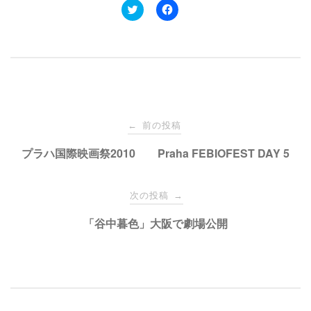
ク
F
リ
a
ッ
c
ク
e
し
b
て
o
T
o
w
k
i
で
t
共
t
有
e
す
投
r
る
で
に
前の投稿
←
共
は
有
ク
稿
プラハ国際映画祭2010 Praha FEBIOFEST DAY 5
(
リ
新
ッ
し
ク
い
し
ナ
ウ
て
次の投稿
→
ィ
く
ン
だ
ド
さ
ビ
「谷中暮色」大阪で劇場公開
ウ
い
で
(
開
新
き
し
ゲ
ま
い
す
ウ
)
ィ
ン
ー
ド
ウ