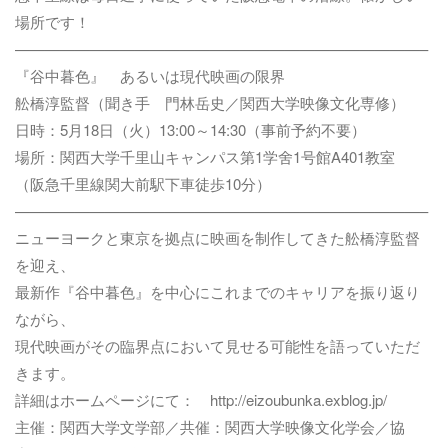
場所です！
———————————————————————————–
『谷中暮色』 あるいは現代映画の限界
舩橋淳監督（聞き手 門林岳史／関西大学映像文化専修）
日時：5月18日（火）13:00～14:30（事前予約不要）
場所：関西大学千里山キャンパス第1学舍1号館A401教室
（阪急千里線関大前駅下車徒歩10分）
———————————————————————————–
ニューヨークと東京を拠点に映画を制作してきた舩橋淳監督
を迎え、
最新作『谷中暮色』を中心にこれまでのキャリアを振り返り
ながら、
現代映画がその臨界点において見せる可能性を語っていただ
きます。
詳細はホームページにて： http://eizoubunka.exblog.jp/
主催：関西大学文学部／共催：関西大学映像文化学会／協