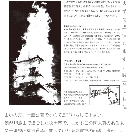
大
学
で
講
演
し
ま
す
。
関
西
に
お
住
まいの方、一般公開ですので是非いらして下さい。
僕が18歳まで過ごした吹田市で、しかもこの関大前のある阪
急千里線は毎日通学に使っていた阪急電車の沿線。懐かしい