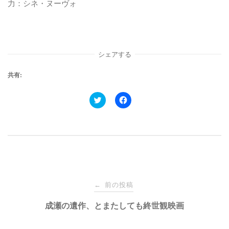
力：シネ・ヌーヴォ
シェアする
共有:
ク
F
リ
a
ッ
c
ク
e
し
b
て
o
T
o
w
k
i
で
t
共
t
有
e
す
投
r
る
で
に
前の投稿
←
共
は
有
ク
稿
成瀬の遺作、とまたしても終世観映画
(
リ
新
ッ
し
ク
い
し