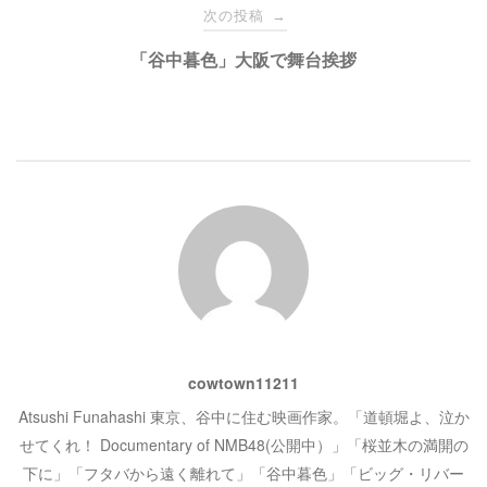
ナ
ウ
て
次の投稿
→
ィ
く
ン
だ
ド
さ
ビ
「谷中暮色」大阪で舞台挨拶
ウ
い
で
(
開
新
き
し
ゲ
ま
い
す
ウ
)
ィ
ン
ー
ド
ウ
で
開
シ
き
ま
す
)
ョ
ン
cowtown11211
Atsushi Funahashi 東京、谷中に住む映画作家。「道頓堀よ、泣か
せてくれ！ Documentary of NMB48(公開中）」「桜並木の満開の
下に」「フタバから遠く離れて」「谷中暮色」「ビッグ・リバー