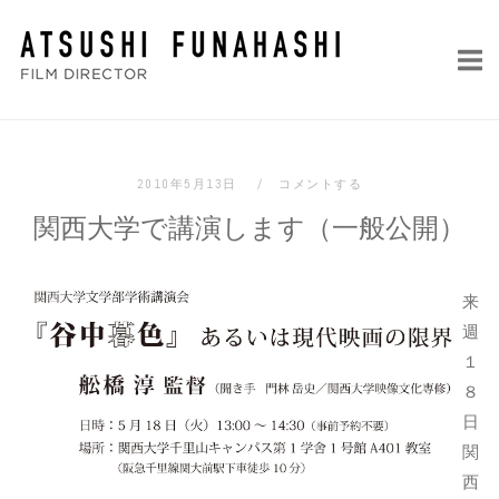
コ
ホ
ン
ー
テ
ム
ン
ツ
へ
2010年5月13日
コメントする
ス
関西大学で講演します（一般公開）
キ
ッ
プ
来
週
１
８
日
関
西