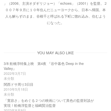
」（2006、主演オダギリジョー）「echoes」（2001）を監督。２
００７年９月に１０年住んだニューヨークから、日本へ帰国。本
人も解らずのまま、谷根千と呼ばれる下町に惚れ込み、住むよう
になった。
YOU MAY ALSO LIKE
3/8 舩橋淳特集上映 第4夜 『谷中暮色 Deep in the
Valley』
2022年3月7日
未分類
関西ドサ周り3日目
2010年5月18日
未分類
「寛容さ」をめぐる２つの映画について異色の監督対談が
実現！舩橋淳監督と福嶋賢治監督
2023年8月9日