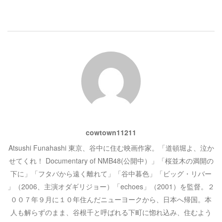
き
し
ゲ
ま
い
す
ウ
)
ィ
ン
ー
ド
ウ
で
開
シ
き
ま
す
)
ョ
ン
cowtown11211
Atsushi Funahashi 東京、谷中に住む映画作家。「道頓堀よ、泣か
せてくれ！ Documentary of NMB48(公開中）」「桜並木の満開の
下に」「フタバから遠く離れて」「谷中暮色」「ビッグ・リバー
」（2006、主演オダギリジョー）「echoes」（2001）を監督。２
００７年９月に１０年住んだニューヨークから、日本へ帰国。本
人も解らずのまま、谷根千と呼ばれる下町に惚れ込み、住むよう