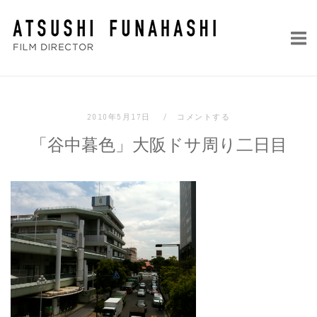
コ
ホ
ン
ー
テ
ム
ン
ツ
へ
2010年5月17日
コメントする
ス
「谷中暮色」大阪ドサ周り二日目
キ
ッ
プ