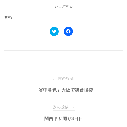
シェアする
共有:
ク
F
リ
a
ッ
c
ク
e
し
b
て
o
T
o
w
k
i
で
t
共
t
有
e
す
投
r
る
で
に
前の投稿
←
共
は
有
ク
稿
「谷中暮色」大阪で舞台挨拶
(
リ
新
ッ
し
ク
い
し
ナ
ウ
て
次の投稿
→
ィ
く
ン
だ
ド
さ
ビ
関西ドサ周り3日目
ウ
い
で
(
開
新