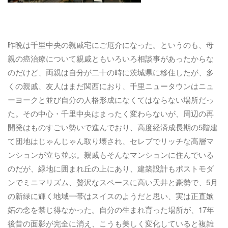
昨晩は千里中央の親戚宅にご厄介になった。というのも、母
親の癌治療について親戚ともいろいろ相談事があったからな
のだけど、両親は自分が二十の時に茨城県に移住したが、多
くの親戚、友人はまだ関西におり、千里ニュータウンはニュ
ーヨークと並び自分の人格形成になくてはならない場所だっ
た。その中心・千里中央はまったく変わらないが、周辺の再
開発はものすごい勢いで進んでおり、高度経済成長期の5階建
て団地はじゃんじゃん取り壊され、セレブでリッチな高層マ
ンションが立ち並ぶ。親戚もそんなマンションに住んでいる
のだが、緑地に囲まれ丘の上にあり、建築設計もポストモダ
ンでミニマリズム、贅沢なスペースに高い天井と豪勢で、5月
の新緑に輝く地域一帯はスイスのようだと思い、実は正直嫉
妬の念を禁じ得なかった。自分の生まれ育った場所が、17年
後昔の面影が完全に消え、こうも美しく変化していると複雑