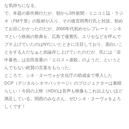
な気持ちになる。
で、本題の新作興行だが、朝から3件新聞・ミニコミ誌・ラジ
オ（FM千里）の取材が入り、その後宮岡秀行氏と対談。初め
てお目にかかったのだが、2000年代初めセレブレート・シネ
マという映画の祭典を、広島で蓮實氏、エリセなどを呼んで
ブチ上げていたのはNYにいたときに注目しており、面白いこ
とをする人だなぁと勿論存じ上げていたのだが、氏には「谷
中暮色」は吉田喜重の「エロス＋虐殺」のようだ、というと
んでもない絶賛の言葉をもらった。
ところで、シネ・ヌーヴォが文化庁の助成金で導入した
DCP（デジタルシネマパッケージ）のプロジェクターは素晴
らしい！今回の上映（HDV)は音声も映像もこれ以上ないほど
満足している。関西のみなさん、ぜひシネ・ヌーヴォをよろ
しくです！