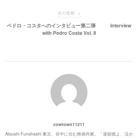
し
ク
い
し
ナ
ウ
て
次の投稿
→
ィ
く
ン
だ
ド
さ
ビ
ペドロ・コスタへのインタビュー第二弾 Interview
ウ
い
で
(
with Pedro Costa Vol. II
開
新
き
し
ゲ
ま
い
す
ウ
)
ィ
ン
ー
ド
ウ
で
開
シ
き
ま
す
)
ョ
ン
cowtown11211
Atsushi Funahashi 東京、谷中に住む映画作家。「道頓堀よ、泣か