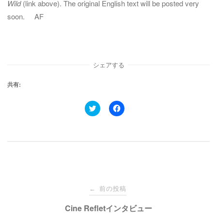
Wild
(link above). The original English text will be posted very
soon. AF
シェアする
共有:
ク
F
リ
a
ッ
c
ク
e
し
b
て
o
T
o
w
k
i
で
t
共
t
有
e
す
投
r
る
で
に
前の投稿
←
共
は
有
ク
稿
Cine Refletインタビュー
(
リ
新
ッ