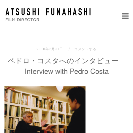
コ
ホ
ン
ー
テ
ム
ン
ツ
へ
2010年7月31日
コメントする
ス
ペドロ・コスタへのインタビュー
キ
ッ
Interview with Pedro Costa
プ