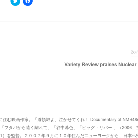
リ
a
ッ
c
ク
e
し
b
て
o
T
o
w
k
i
で
t
共
t
有
e
す
r
る
で
に
次
共
は
有
ク
Variety Review praises Nuclear
(
リ
新
ッ
し
ク
い
し
ウ
て
ィ
く
ン
だ
ド
さ
ウ
い
で
(
開
新
き
し
ま
い
す
ウ
京、谷中に住む映画作家。「道頓堀よ、泣かせてくれ！ Documentary of NMB4
)
ィ
ン
「フタバから遠く離れて」「谷中暮色」「ビッグ・リバー 」（2006、
ド
ウ
2001）を監督。２００７年９月に１０年住んだニューヨークから、日本へ
で