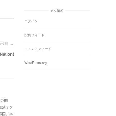
ゴ
リ
メタ情報
ー
ログイン
投稿フィード
の投稿
→
コメントフィード
 Nation!
WordPress.org
8(公開
主演オダ
帰国。本