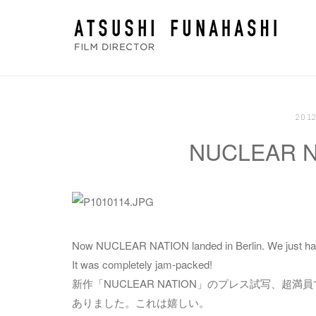
コ
ホ
ン
ー
テ
ム
ン
ツ
へ
20
ス
NUCLEAR NA
キ
ッ
プ
Now NUCLEAR NATION landed in Berlin. We just had 
It was completely jam-packed!
新作「NUCLEAR NATION」のプレス試写、
ありました。これは嬉しい。