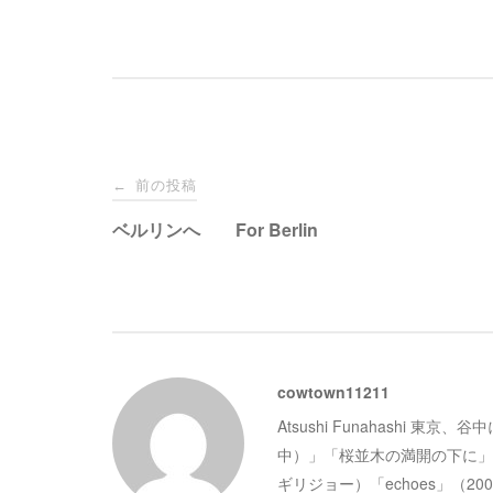
投
前の投稿
←
稿
ベルリンへ For Berlin
ナ
ビ
cowtown11211
ゲ
Atsushi Funahashi 東
ー
中）」「桜並木の満開の下に」
ギリジョー）「echoes」（