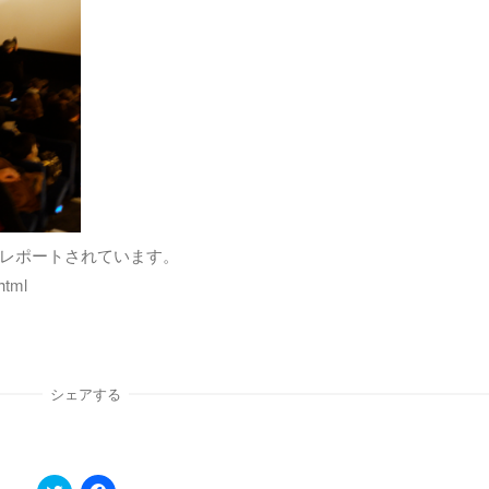
レポートされています。
html
シェアする
ク
F