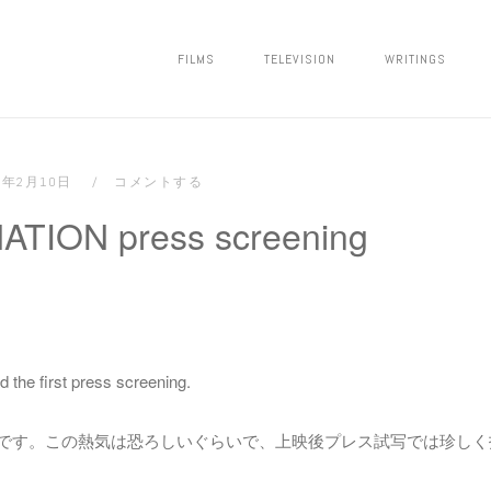
FILMS
TELEVISION
WRITINGS
12年2月10日
コメントする
TION press screening
the first press screening.
超満員です。この熱気は恐ろしいぐらいで、上映後プレス試写では珍し