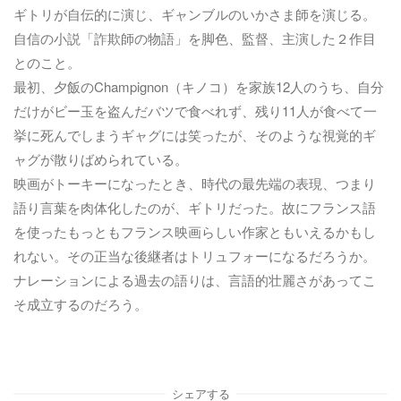
ギトリが自伝的に演じ、ギャンブルのいかさま師を演じる。
自信の小説「詐欺師の物語」を脚色、監督、主演した２作目
とのこと。
最初、夕飯のChampignon（キノコ）を家族12人のうち、自分
だけがビー玉を盗んだバツで食べれず、残り11人が食べて一
挙に死んでしまうギャグには笑ったが、そのような視覚的ギ
ャグが散りばめられている。
映画がトーキーになったとき、時代の最先端の表現、つまり
語り言葉を肉体化したのが、ギトリだった。故にフランス語
を使ったもっともフランス映画らしい作家ともいえるかもし
れない。その正当な後継者はトリュフォーになるだろうか。
ナレーションによる過去の語りは、言語的壮麗さがあってこ
そ成立するのだろう。
シェアする