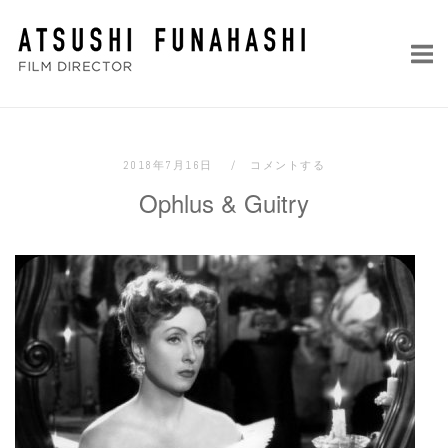
コ
ホ
ン
ー
テ
ム
ン
ツ
へ
2018年7月16日
コメントする
ス
Ophlus & Guitry
キ
ッ
プ