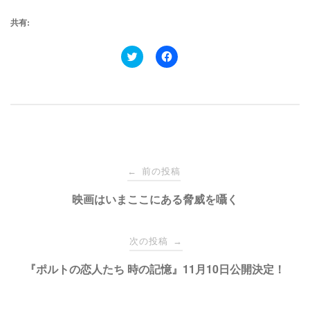
共有:
ク
F
リ
a
ッ
c
ク
e
し
b
て
o
T
o
w
k
i
で
t
共
t
有
e
す
投
r
る
で
に
前の投稿
←
共
は
有
ク
稿
映画はいまここにある脅威を囁く
(
リ
新
ッ
し
ク
い
し
ナ
ウ
て
次の投稿
→
ィ
く
ン
だ
ド
さ
ビ
『ポルトの恋人たち 時の記憶』11月10日公開決定！
ウ
い
で
(
開
新
き
し
ま
い