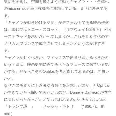
集団を凌駕し、空間を飛ぶように動くキャメラ・・・全体へ
のmise en sceneが 有機的に連鎖している、まさに映画であ
る。
「キャメラが動き続ける空間」がデフォルトである映画作家
は、現代ではトニー・スコット、（サブウェイ123激突） やイ
ーストウッドを思い浮かべてしまうが、これを５０年代のア
メリカとフランスで成立させてしまったというのが凄すぎ
る。
キャメラが動くべきか、フィックスで留まり続けるべきかと
いう問題は、映画史的にみてあらたなフェーズに来ている気
がする。だからこそ今Ophlusを考え直してみるのは、面白い
かと。
なぜこのあまりにも過激な流麗さを追求したのか、とOphuls
が生きていたら聞いてみたいものだ。Danielle Darrieux が本当
に美しかったからだ、とでも言われるのがオチかもしれぬ。
「トランプ譚 」 サッシャ・ギトリ (1936, 仏、81
min )