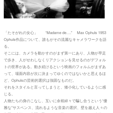
「たそがれの女心」 “Madame de….” Max Ophuls 1953
Ophuls作品について、誰もがその流麗なキャメラワークを語
る。
そこには、カメラを動かすのがまず第一にあり、人物が早足
で歩き、人がせわしなくリアクションを見せるのがデフォル
トの世界がある。動き続けるという映画のフォルムがまずあ
って、場面内容が次に決まってゆくのではないかと思えるほ
ど、Ophulsの芸術的選択は強固なものだ。
それをスタイルと言ってしまうと、矮小化しているように感
じる。
人物たちの身のこなし、互いに余裕綽々で騙し合うという“優
雅な”サスペンス、流れるような音楽の選択、壁を越え人々の