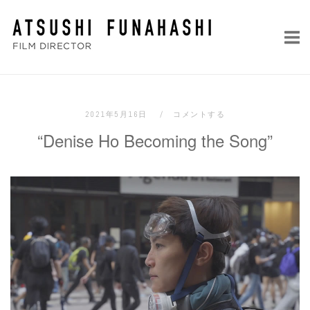
コ
ホ
ン
ー
テ
ム
ン
ツ
へ
2021年5月16日
コメントする
ス
“Denise Ho Becoming the Song”
キ
ッ
プ