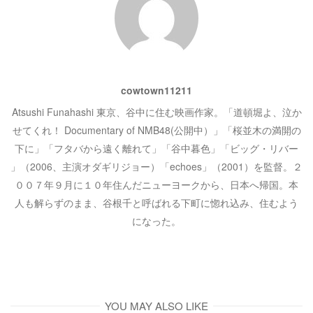
ま
す
)
ョ
ン
cowtown11211
Atsushi Funahashi 東京、谷中に住む映画作家。「道頓堀よ、泣か
せてくれ！ Documentary of NMB48(公開中）」「桜並木の満開の
下に」「フタバから遠く離れて」「谷中暮色」「ビッグ・リバー
」（2006、主演オダギリジョー）「echoes」（2001）を監督。２
００７年９月に１０年住んだニューヨークから、日本へ帰国。本
人も解らずのまま、谷根千と呼ばれる下町に惚れ込み、住むよう
になった。
YOU MAY ALSO LIKE