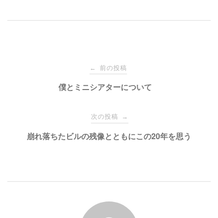
ク
e
し
b
て
o
T
o
w
k
i
で
t
共
t
有
e
す
投
r
る
で
に
前の投稿
←
共
は
有
ク
稿
僕とミニシアターについて
(
リ
新
ッ
し
ク
い
し
ナ
ウ
て
次の投稿
→
ィ
く
ン
だ
ド
さ
ビ
崩れ落ちたビルの残像とともにこの20年を思う
ウ
い
で
(
開
新
き
し
ゲ
ま
い
す
ウ
)
ィ
ン
ー
ド
ウ
で
開
シ
き