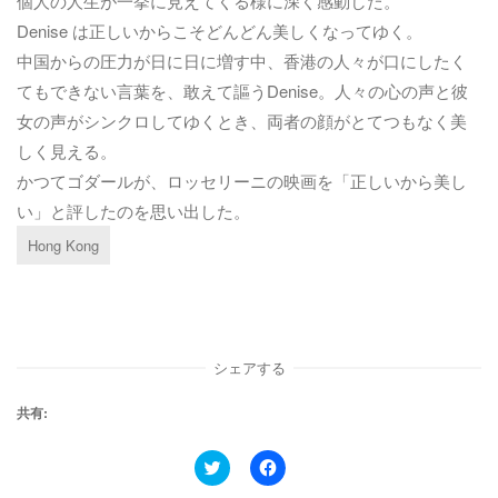
個人の人生が一挙に見えてくる様に深く感動した。
Denise は正しいからこそどんどん美しくなってゆく。
中国からの圧力が日に日に増す中、香港の人々が口にしたく
てもできない言葉を、敢えて謳うDenise。人々の心の声と彼
女の声がシンクロしてゆくとき、両者の顔がとてつもなく美
しく見える。
かつてゴダールが、ロッセリーニの映画を「正しいから美し
い」と評したのを思い出した。
Hong Kong
シェアする
共有:
ク
F
リ
a
ッ
c