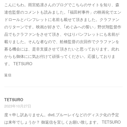
こんにちわ。雨宮処凛さんのブログでこちらのサイトを知り、森
達也監督のコメントも読みました。｢福田村事件」の映画化でエン
ドロールとパンフレットに名前も載せて頂きました。クラファン
のリターンです。映画が好きで、｢めぐみへの誓い」野伏翔監督作
品でもクラファンをさせて頂き、やはりパンフレットにも名前が
載りました。そんな者なので、舩橋監督の次回作でクラファンを
募る機会には、是非支援させて頂きたいと思っております。此れ
からも御体にに気お付けて頑張ってください。応援しておりま
す。 TETSURO
返信
TETSURO
2023年10月27日
度々申し訳ありません。dvd,ブルーレイなどのディスク化の予定
は来年でしょうか？ 御返信を宜しくお願い致します。 TETSURO