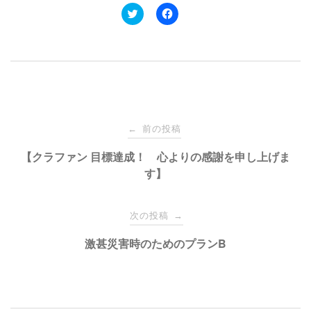
ク
F
リ
a
ッ
c
ク
e
し
b
て
o
T
o
w
k
i
で
t
共
t
有
e
す
投
r
る
で
に
前の投稿
←
共
は
有
ク
稿
【クラファン 目標達成！ 心よりの感謝を申し上げま
(
リ
新
ッ
す】
し
ク
い
し
ナ
ウ
て
ィ
く
ン
だ
次の投稿
→
ド
さ
ビ
ウ
い
で
(
激甚災害時のためのプランB
開
新
き
し
ゲ
ま
い
す
ウ
)
ィ
ン
ー
ド
ウ