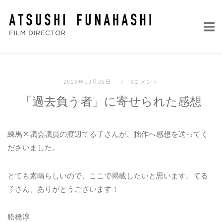
コ
ホ
ン
ー
テ
ム
ン
ツ
へ
2023年10月25日
3コメント
ス
「過去負う者」に寄せられた感想
キ
ッ
プ
練馬区議会議員の渡辺てる子さんが、拙作へ感想を送ってく
ださいました。
とても素晴らしいので、ここで掲載したいと思います。てる
子さん、ありがとうございます！
舩橋淳