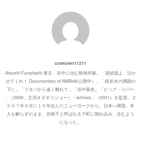
で
開
シ
き
ま
す
)
ョ
ン
cowtown11211
Atsushi Funahashi 東京、谷中に住む映画作家。「道頓堀よ、泣か
せてくれ！ Documentary of NMB48(公開中）」「桜並木の満開の
下に」「フタバから遠く離れて」「谷中暮色」「ビッグ・リバー
」（2006、主演オダギリジョー）「echoes」（2001）を監督。２
００７年９月に１０年住んだニューヨークから、日本へ帰国。本
人も解らずのまま、谷根千と呼ばれる下町に惚れ込み、住むよう
になった。