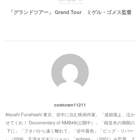
ィ
く
ン
だ
ド
さ
ビ
「グランドツアー」 Grand Tour ミゲル・ゴメス監督
ウ
い
で
(
開
新
き
し
ゲ
ま
い
す
ウ
)
ィ
ン
ー
ド
ウ
で
開
シ
き
ま
す
)
ョ
ン
cowtown11211
Atsushi Funahashi 東京、谷中に住む映画作家。「道頓堀よ、泣か
せてくれ！ Documentary of NMB48(公開中）」「桜並木の満開の
下に」「フタバから遠く離れて」「谷中暮色」「ビッグ・リバー
」（2006、主演オダギリジョー）「echoes」（2001）を監督。２