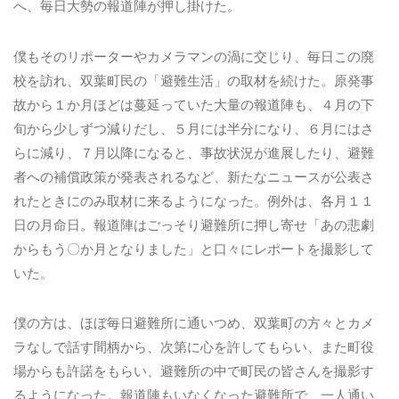
へ、毎日大勢の報道陣が押し掛けた。
僕もそのリポーターやカメラマンの渦に交じり、毎日この廃
校を訪れ、双葉町民の「避難生活」の取材を続けた。原発事
故から１か月ほどは蔓延っていた大量の報道陣も、４月の下
旬から少しずつ減りだし、５月には半分になり、６月にはさ
らに減り、７月以降になると、事故状況が進展したり、避難
者への補償政策が発表されるなど、新たなニュースが公表さ
れたときにのみ取材に来るようになった。例外は、各月１１
日の月命日。報道陣はごっそり避難所に押し寄せ「あの悲劇
からもう〇か月となりました」と口々にレポートを撮影して
いた。
僕の方は、ほぼ毎日避難所に通いつめ、双葉町の方々とカメ
ラなしで話す間柄から、次第に心を許してもらい、また町役
場からも許諾をもらい、避難所の中で町民の皆さんを撮影す
るようになった。報道陣もいなくなった避難所で、一人通い