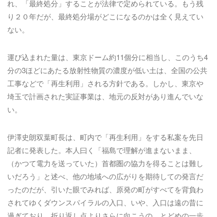
れ、「最終処分」することが法律で定められている。もう残
り２０年だが、最終処分場がどこになるのかは全く見えてい
ない。
運び込まれた量は、東京ドーム約11個分に相当し、このうち4
分の3ほどにあたる放射性物質の濃度が低い土は、全国の公共
工事などで「再生利用」される方針である。しかし、東京や
埼玉で計画された実証事業は、地元の反対があり進んでいな
い。
伊澤史朗双葉町長は、町内で「再生利用」をする私案を先日
記者に発表した。本人曰く「福島で理解が進まないまま、
（かつて電力を送っていた）首都圏の協力を得ることは難し
いだろう」と述べ、他の地域への広がりを期待しての発言だ
ったのだが、引いた眼でみれば、原発の町がすべてを背負わ
されてゆくダウンスパイラルの入口、いや、入口は遠の昔に
過ぎており、折り返し点よりさらに向こうの、とどめの一歩