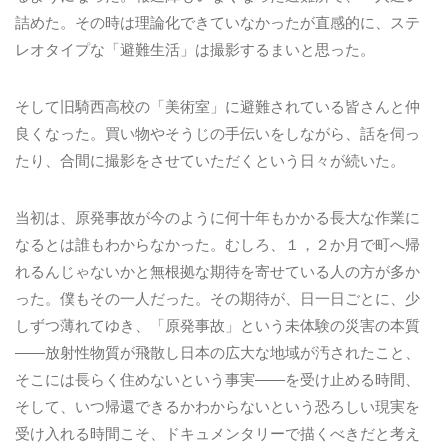
詰めた。その時は理論化できていなかったが直感的に、ステ
レオタイプな「避難生活」は撮影するまいと思った。
そして旧騎西高校の「美術室」に避難されている皆さんと仲
良くなった。買い物やそうじの手伝いをしながら、話を伺っ
たり、合間に撮影をさせていただくという日々が続いた。
当初は、原発事故が今のように何十年もかかる長大な作業に
なるとは誰もわからなかった。むしろ、１，２か月で町へ帰
れるんじゃないかと無根拠な期待を寄せている人の方が多か
った。僕もその一人だった。その期待が、日一日ごとに、少
しずつ薄れてゆき、「原発事故」という未体験の災害の本質
――放射性物質が飛散し日本の広大な地域が汚されたこと、
そこには長らく住めないという事実――を受け止める時間、
そして、いつ帰還できるかわからないという恐ろしい現実を
受け入れる時間こそ、ドキュメンタリーで描くべきだと考え