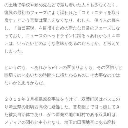
の土地で学校や勤め先などで落ち着いた人々も少なくなく、
復興の最初のフェーズによく謳われた「コミュニティを取り
戻す」という言葉は聞こえなくなり、むしろ、個々人の暮ら
し、「自己実現」を目指すための新たな日常のフェーズにな
っており、ニュースのヘッドラインに踊る＜あれから１４年
＞は、いったいどのような意味があるのだろうか、と考えて
しまった。
というのも、＜あれから●年＞の区切りよりも、その区切りと
区切りの＜あいだの時間＞に横たわるものこそ大事なのでは
ないかと思うからだ。
２０１１年３月福島原発事故をうけて、双葉町民はバスにの
り埼玉県の旧騎西高校に避難した。首都圏まで引っ越してき
た被災自治体であり、かつ原発立地市町村である双葉町は、
メディアの関心と中心となり、埼玉の田園地帯にある廃校