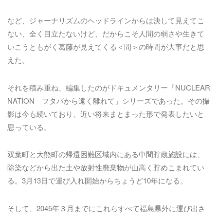
など、ジャーナリズムのヘッドラインからは決して見えてこ
ない、全く目立たないけど、だからこそ人間の弱さや生きて
いこうともがく葛藤が見えてくる＜間＞の時間が大事だと思
えた。
それを積み重ね、編集したのがドキュメンタリー「NUCLEAR
NATION フタバから遠く離れて」シリーズであった。その撮
影は今も続いており、近い将来まとまった形で発表したいと
思っている。
双葉町と大熊町の帰還困難区域内にある中間貯蔵施設には、
除染などから出た土や放射性廃棄物が山高く貯めこまれてい
る。3月13日で運び入れ開始からちょうど10年になる。
そして、2045年３月までにこれらすべて福島県外に運び出さ