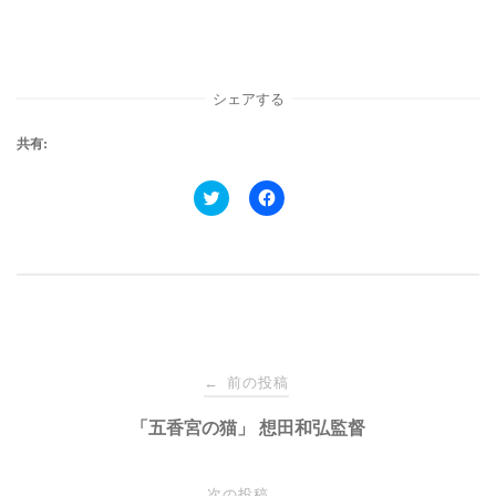
シェアする
共有:
ク
F
リ
a
ッ
c
ク
e
し
b
て
o
T
o
w
k
i
で
t
共
t
有
e
す
投
r
る
で
に
前の投稿
←
共
は
有
ク
稿
「五香宮の猫」 想田和弘監督
(
リ
新
ッ
し
ク
い
し
ナ
ウ
て
次の投稿
→