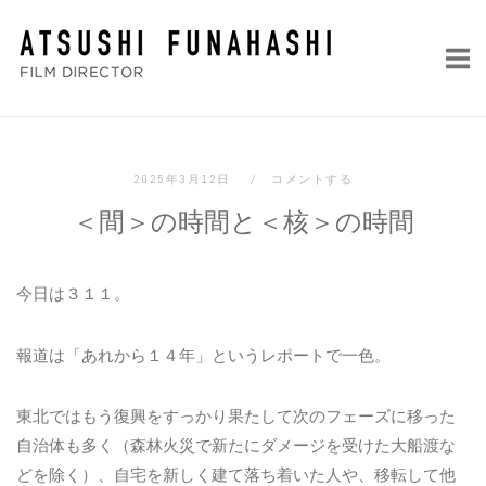
コ
ホ
ン
ー
テ
ム
ン
ツ
へ
2025年3月12日
コメントする
ス
＜間＞の時間と＜核＞の時間
キ
ッ
プ
今日は３１１。
報道は「あれから１４年」というレポートで一色。
東北ではもう復興をすっかり果たして次のフェーズに移った
自治体も多く（森林火災で新たにダメージを受けた大船渡な
どを除く）、自宅を新しく建て落ち着いた人や、移転して他